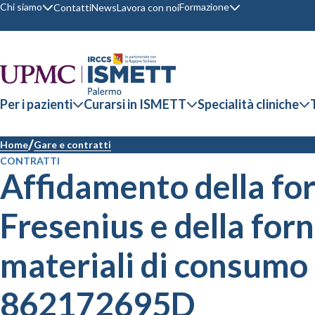
Chi siamo
Formazione
Contatti
News
Lavora con noi
Per i pazienti
Curarsi in ISMETT
Specialità cliniche
Home
Gare e contratti
CONTRATTI
Affidamento della fo
Fresenius e della forn
materiali di consumo 
862172695D