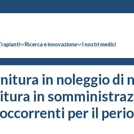
Trapianti
Ricerca e innovazione
I nostri medici
rnitura in noleggio d
itura in somministrazi
occorrenti per il peri