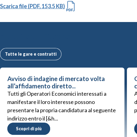
Scarica file (PDF, 153.5 KB)
Altre Gare e Contratti
Tutte le gare e contratti
Avviso di indagine di mercato volta
G
all’affidamento diretto...
Tutti gli Operatori Economici interessati a
A
manifestare il loro interesse possono
d
presentare la propria candidatura al seguente
p
indirizzo entro il [&h...
Scopri di più