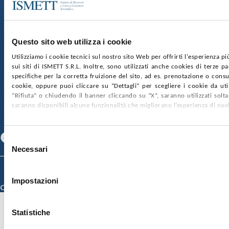
Via Discesa dei Giudici 4 90133 Palermo
Capitale sociale:
€2.000.000, interamente versato
Ufficio Registro delle imprese di Palermo
Questo sito web utilizza i cookie
nr. REA PA-201818 P.I. 04544550827
Utilizziamo i cookie tecnici sul nostro sito Web per offrirti l'esperienza p
sui siti di ISMETT S.R.L. Inoltre, sono utilizzati anche cookies di terze p
SOCIETÀ TRASPARENTE
WHISTLEBLOWING
specifiche per la corretta fruizione del sito, ad es. prenotazione o consul
GARE E CONTRATTI
PRIVACY
COOKIE POLICY
cookie, oppure puoi cliccare su “Dettagli” per scegliere i cookie da uti
SOSTIENICI
MAPPA DEL SITO
ACCESSIBILITÀ
“Rifiuta” o chiudendo il banner cliccando su “X”, saranno utilizzati sol
CONTATTI
saranno disponibili alcune funzionalità che migliorano l’esperienza di nav
SEGUICI SU
Facebook
Linkedin
Youtube
Selezione
Necessari
del
consenso
© 2026 ISMETT (Istituto Mediterraneo per i Trapianti e Terapie ad Alta
Specializzazione)
Impostazioni
Credits
Statistiche