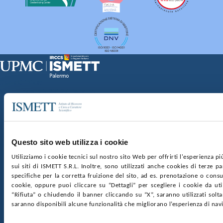
Sede Clinica:
Via E. Tricomi 5 90127 Palermo
Sede Sociale:
Via Discesa dei Giudici 4 90133 Palermo
Capitale sociale:
€2.000.000, interamente versato
Ufficio Registro delle imprese di Palermo
Questo sito web utilizza i cookie
nr. REA PA-201818 P.I. 04544550827
Utilizziamo i cookie tecnici sul nostro sito Web per offrirti l'esperienza p
sui siti di ISMETT S.R.L. Inoltre, sono utilizzati anche cookies di terze p
SOCIETÀ TRASPARENTE
WHISTLEBLOWING
specifiche per la corretta fruizione del sito, ad es. prenotazione o consul
GARE E CONTRATTI
PRIVACY
COOKIE POLICY
cookie, oppure puoi cliccare su “Dettagli” per scegliere i cookie da uti
SOSTIENICI
MAPPA DEL SITO
ACCESSIBILITÀ
“Rifiuta” o chiudendo il banner cliccando su “X”, saranno utilizzati sol
CONTATTI
saranno disponibili alcune funzionalità che migliorano l’esperienza di nav
SEGUICI SU