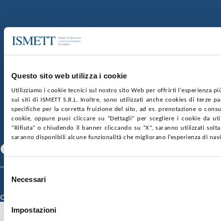
Via E. Tricomi 5 90127 Palermo
Sede Sociale:
Via Discesa dei Giudici 4 90133 Palermo
Capitale sociale:
€2.000.000, interamente versato
Ufficio Registro delle imprese di Palermo
nr. REA PA-201818 P.I. 04544550827
Questo sito web utilizza i cookie
SOCIETÀ TRASPARENTE
WHISTLEBLOWING
Utilizziamo i cookie tecnici sul nostro sito Web per offrirti l'esperienza p
GARE E CONTRATTI
PRIVACY
COOKIE POLICY
sui siti di ISMETT S.R.L. Inoltre, sono utilizzati anche cookies di terze p
SOSTIENICI
MAPPA DEL SITO
ACCESSIBILITÀ
specifiche per la corretta fruizione del sito, ad es. prenotazione o consul
CONTATTI
cookie, oppure puoi cliccare su “Dettagli” per scegliere i cookie da uti
“Rifiuta” o chiudendo il banner cliccando su “X”, saranno utilizzati sol
SEGUICI SU
saranno disponibili alcune funzionalità che migliorano l’esperienza di nav
Facebook
Linkedin
Youtube
Selezione
© 2026 ISMETT (Istituto Mediterraneo per i Trapianti e Terapie ad Alta
Necessari
del
Specializzazione)
consenso
Credits
Impostazioni