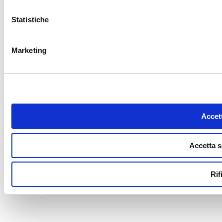
Statistiche
Marketing
Accett
Accetta s
Rif