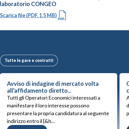
laboratorio CONGEO
Scarica file (PDF, 1.5 MB)
Altre Gare e Contratti
Tutte le gare e contratti
Avviso di indagine di mercato volta
G
all’affidamento diretto...
Tutti gli Operatori Economici interessati a
A
manifestare il loro interesse possono
d
presentare la propria candidatura al seguente
p
indirizzo entro il [&h...