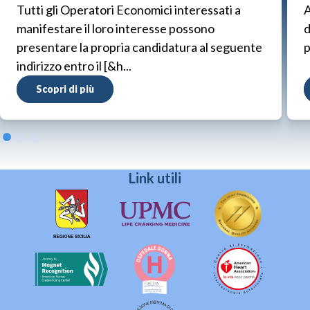
Tutti gli Operatori Economici interessati a
A
manifestare il loro interesse possono
d
presentare la propria candidatura al seguente
p
indirizzo entro il [&h...
Scopri di più
Link utili