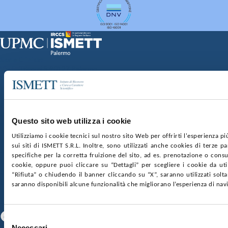
Sede Clinica:
Via E. Tricomi 5 90127 Palermo
Sede Sociale:
Via Discesa dei Giudici 4 90133 Palermo
Capitale sociale:
€2.000.000, interamente versato
Ufficio Registro delle imprese di Palermo
Questo sito web utilizza i cookie
nr. REA PA-201818 P.I. 04544550827
Utilizziamo i cookie tecnici sul nostro sito Web per offrirti l'esperienza p
sui siti di ISMETT S.R.L. Inoltre, sono utilizzati anche cookies di terze p
SOCIETÀ TRASPARENTE
WHISTLEBLOWING
specifiche per la corretta fruizione del sito, ad es. prenotazione o consul
GARE E CONTRATTI
PRIVACY
COOKIE POLICY
cookie, oppure puoi cliccare su “Dettagli” per scegliere i cookie da uti
SOSTIENICI
MAPPA DEL SITO
ACCESSIBILITÀ
“Rifiuta” o chiudendo il banner cliccando su “X”, saranno utilizzati sol
CONTATTI
saranno disponibili alcune funzionalità che migliorano l’esperienza di nav
SEGUICI SU
Facebook
Linkedin
Youtube
Selezione
Necessari