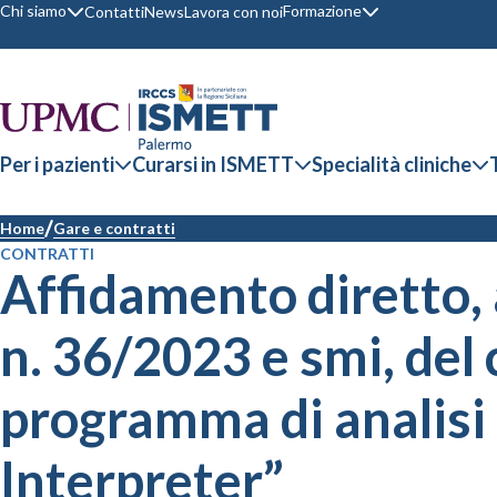
Chi siamo
Formazione
Contatti
News
Lavora con noi
Per i pazienti
Curarsi in ISMETT
Specialità cliniche
Home
Gare e contratti
CONTRATTI
Affidamento diretto, ai
n. 36/2023 e smi, del 
programma di analisi
Interpreter”