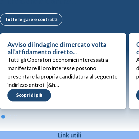
Altre Gare e Contratti
Tutte le gare e contratti
Avviso di indagine di mercato volta
G
all’affidamento diretto...
Tutti gli Operatori Economici interessati a
A
manifestare il loro interesse possono
d
presentare la propria candidatura al seguente
p
indirizzo entro il [&h...
Scopri di più
Link utili