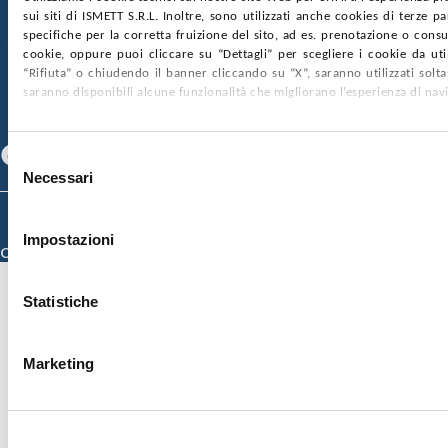
sui siti di ISMETT S.R.L. Inoltre, sono utilizzati anche cookies di terze p
SOCIETÀ TRASPARENTE
WHISTLEBLOWING
specifiche per la corretta fruizione del sito, ad es. prenotazione o consul
GARE E CONTRATTI
PRIVACY
COOKIE POLICY
cookie, oppure puoi cliccare su “Dettagli” per scegliere i cookie da uti
SOSTIENICI
MAPPA DEL SITO
ACCESSIBILITÀ
“Rifiuta” o chiudendo il banner cliccando su “X”, saranno utilizzati sol
CONTATTI
saranno disponibili alcune funzionalità che migliorano l’esperienza di nav
SEGUICI SU
Facebook
Linkedin
Youtube
Selezione
Necessari
del
consenso
© 2026 ISMETT (Istituto Mediterraneo per i Trapianti e Terapie ad Alta
Specializzazione)
Impostazioni
Credits
Statistiche
Marketing