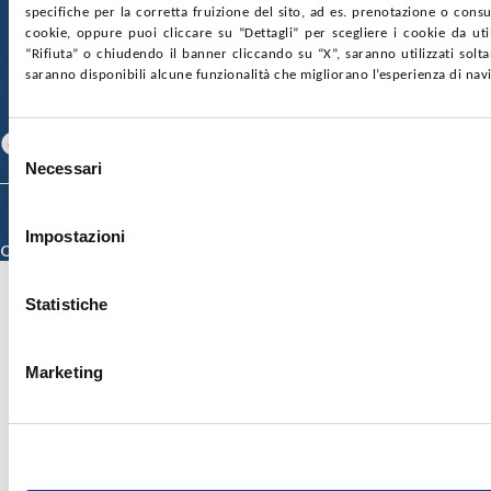
SOCIETÀ TRASPARENTE
WHISTLEBLOWING
specifiche per la corretta fruizione del sito, ad es. prenotazione o consul
GARE E CONTRATTI
PRIVACY
COOKIE POLICY
cookie, oppure puoi cliccare su “Dettagli” per scegliere i cookie da uti
SOSTIENICI
MAPPA DEL SITO
ACCESSIBILITÀ
“Rifiuta” o chiudendo il banner cliccando su “X”, saranno utilizzati sol
CONTATTI
saranno disponibili alcune funzionalità che migliorano l’esperienza di nav
SEGUICI SU
Facebook
Linkedin
Youtube
Selezione
Necessari
del
consenso
© 2026 ISMETT (Istituto Mediterraneo per i Trapianti e Terapie ad Alta
Specializzazione)
Impostazioni
Credits
Statistiche
Marketing