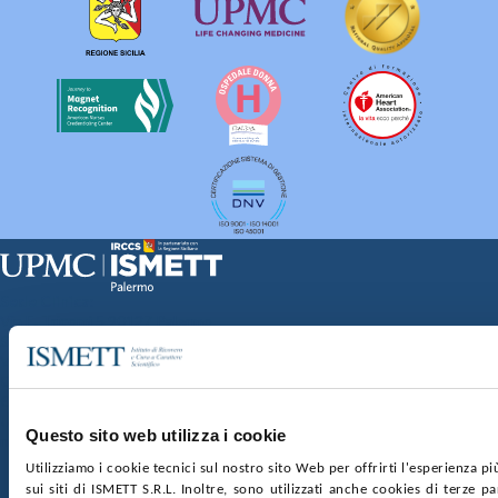
Sede Clinica:
Via E. Tricomi 5 90127 Palermo
Sede Sociale:
Via Discesa dei Giudici 4 90133 Palermo
Capitale sociale:
€2.000.000, interamente versato
Ufficio Registro delle imprese di Palermo
Questo sito web utilizza i cookie
nr. REA PA-201818 P.I. 04544550827
Utilizziamo i cookie tecnici sul nostro sito Web per offrirti l'esperienza p
sui siti di ISMETT S.R.L. Inoltre, sono utilizzati anche cookies di terze p