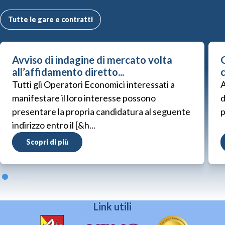
Tutte le gare e contratti
Avviso di indagine di mercato volta
G
all’affidamento diretto...
Tutti gli Operatori Economici interessati a
A
manifestare il loro interesse possono
d
presentare la propria candidatura al seguente
p
indirizzo entro il [&h...
Scopri di più
Link utili