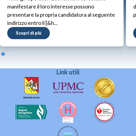
manifestare il loro interesse possono
d
presentare la propria candidatura al seguente
p
indirizzo entro il [&h...
Scopri di più
Link utili