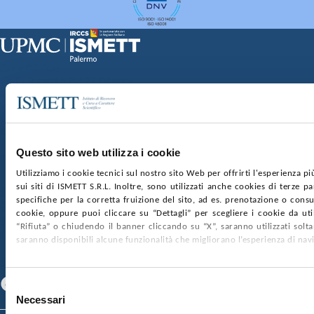
Sede Clinica:
Via E. Tricomi 5 90127 Palermo
Sede Sociale:
Via Discesa dei Giudici 4 90133 Palermo
Capitale sociale:
€2.000.000, interamente versato
Ufficio Registro delle imprese di Palermo
Questo sito web utilizza i cookie
nr. REA PA-201818 P.I. 04544550827
Utilizziamo i cookie tecnici sul nostro sito Web per offrirti l'esperienza p
sui siti di ISMETT S.R.L. Inoltre, sono utilizzati anche cookies di terze p
SOCIETÀ TRASPARENTE
WHISTLEBLOWING
specifiche per la corretta fruizione del sito, ad es. prenotazione o consul
GARE E CONTRATTI
PRIVACY
COOKIE POLICY
cookie, oppure puoi cliccare su “Dettagli” per scegliere i cookie da uti
SOSTIENICI
MAPPA DEL SITO
ACCESSIBILITÀ
“Rifiuta” o chiudendo il banner cliccando su “X”, saranno utilizzati sol
CONTATTI
saranno disponibili alcune funzionalità che migliorano l’esperienza di nav
SEGUICI SU
Facebook
Linkedin
Youtube
Selezione
Necessari
del