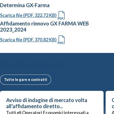
Determina GX-Farma
Scarica file (PDF, 322.72 KB)
Affidamento rinnovo GX FARMA WEB
2023_2024
Scarica file (PDF, 370.82 KB)
Altre Gare e Contratti
Tutte le gare e contratti
Avviso di indagine di mercato volta
G
all’affidamento diretto...
Tutti gli Operatori Economici interessati a
A