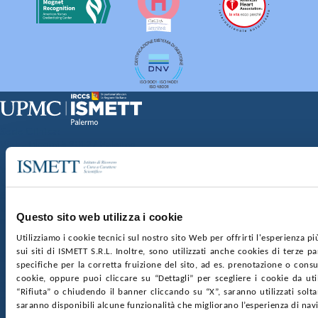
Sede Clinica:
Via E. Tricomi 5 90127 Palermo
Sede Sociale:
Via Discesa dei Giudici 4 90133 Palermo
Capitale sociale:
€2.000.000, interamente versato
Ufficio Registro delle imprese di Palermo
Questo sito web utilizza i cookie
nr. REA PA-201818 P.I. 04544550827
Utilizziamo i cookie tecnici sul nostro sito Web per offrirti l'esperienza p
sui siti di ISMETT S.R.L. Inoltre, sono utilizzati anche cookies di terze p
SOCIETÀ TRASPARENTE
WHISTLEBLOWING
specifiche per la corretta fruizione del sito, ad es. prenotazione o consul
GARE E CONTRATTI
PRIVACY
COOKIE POLICY
cookie, oppure puoi cliccare su “Dettagli” per scegliere i cookie da uti
SOSTIENICI
MAPPA DEL SITO
ACCESSIBILITÀ
“Rifiuta” o chiudendo il banner cliccando su “X”, saranno utilizzati sol
CONTATTI
saranno disponibili alcune funzionalità che migliorano l’esperienza di nav