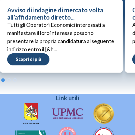
Avviso di indagine di mercato volta
G
all’affidamento diretto...
Tutti gli Operatori Economici interessati a
A
manifestare il loro interesse possono
d
presentare la propria candidatura al seguente
p
indirizzo entro il [&h...
Scopri di più
Link utili