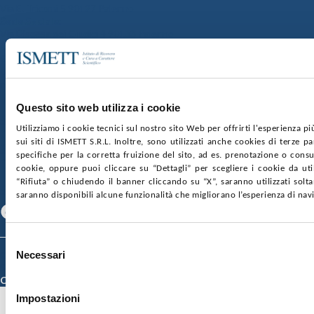
Via E. Tricomi 5 90127 Palermo
Sede Sociale:
Via Discesa dei Giudici 4 90133 Palermo
Capitale sociale:
€2.000.000, interamente versato
Ufficio Registro delle imprese di Palermo
nr. REA PA-201818 P.I. 04544550827
Questo sito web utilizza i cookie
SOCIETÀ TRASPARENTE
WHISTLEBLOWING
Utilizziamo i cookie tecnici sul nostro sito Web per offrirti l'esperienza p
GARE E CONTRATTI
PRIVACY
COOKIE POLICY
sui siti di ISMETT S.R.L. Inoltre, sono utilizzati anche cookies di terze p
SOSTIENICI
MAPPA DEL SITO
ACCESSIBILITÀ
specifiche per la corretta fruizione del sito, ad es. prenotazione o consul
CONTATTI
cookie, oppure puoi cliccare su “Dettagli” per scegliere i cookie da uti
“Rifiuta” o chiudendo il banner cliccando su “X”, saranno utilizzati sol
SEGUICI SU
saranno disponibili alcune funzionalità che migliorano l’esperienza di nav
Facebook
Linkedin
Youtube
Selezione
© 2026 ISMETT (Istituto Mediterraneo per i Trapianti e Terapie ad Alta
Necessari
del
Specializzazione)
consenso
Credits
Impostazioni