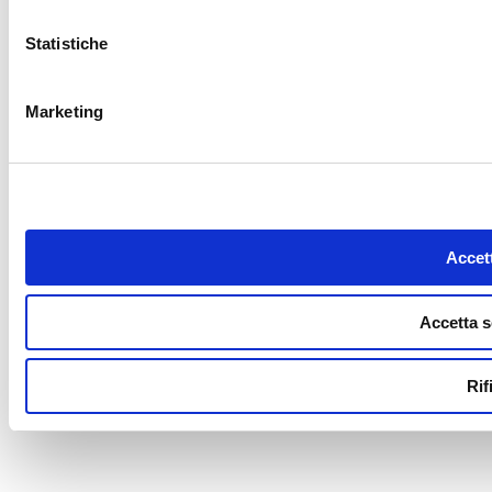
Statistiche
Marketing
Accett
Accetta s
Rif