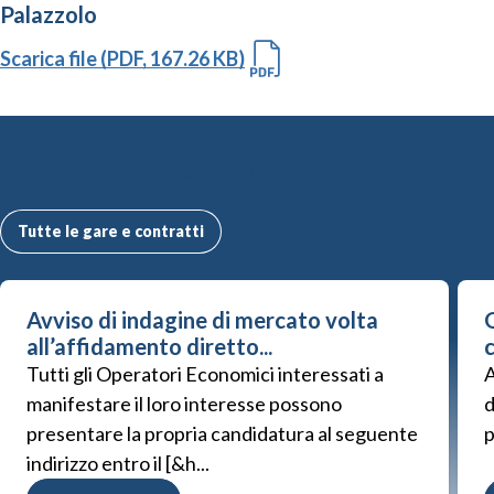
Palazzolo
Scarica file (PDF, 167.26 KB)
Altre Gare e Contratti
Tutte le gare e contratti
Avviso di indagine di mercato volta
G
all’affidamento diretto...
Tutti gli Operatori Economici interessati a
A
manifestare il loro interesse possono
d
presentare la propria candidatura al seguente
p
indirizzo entro il [&h...