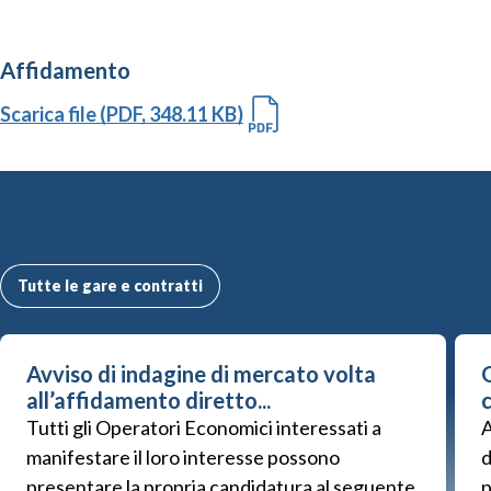
Affidamento
Scarica file (PDF, 348.11 KB)
Altre Gare e Contratti
Tutte le gare e contratti
Avviso di indagine di mercato volta
G
all’affidamento diretto...
Tutti gli Operatori Economici interessati a
A
manifestare il loro interesse possono
d
presentare la propria candidatura al seguente
p