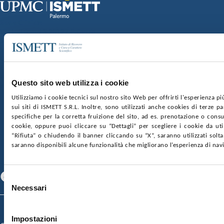
Sede Clinica:
Via E. Tricomi 5 90127 Palermo
Sede Sociale:
Via Discesa dei Giudici 4 90133 Palermo
Capitale sociale:
€2.000.000, interamente versato
Ufficio Registro delle imprese di Palermo
Questo sito web utilizza i cookie
nr. REA PA-201818 P.I. 04544550827
Utilizziamo i cookie tecnici sul nostro sito Web per offrirti l'esperienza p
sui siti di ISMETT S.R.L. Inoltre, sono utilizzati anche cookies di terze p
SOCIETÀ TRASPARENTE
WHISTLEBLOWING
specifiche per la corretta fruizione del sito, ad es. prenotazione o consul
GARE E CONTRATTI
PRIVACY
COOKIE POLICY
cookie, oppure puoi cliccare su “Dettagli” per scegliere i cookie da uti
SOSTIENICI
MAPPA DEL SITO
ACCESSIBILITÀ
“Rifiuta” o chiudendo il banner cliccando su “X”, saranno utilizzati sol
CONTATTI
saranno disponibili alcune funzionalità che migliorano l’esperienza di nav
SEGUICI SU
Facebook
Linkedin
Youtube
Selezione
Necessari
del
consenso
© 2026 ISMETT (Istituto Mediterraneo per i Trapianti e Terapie ad Alta
Specializzazione)
Impostazioni