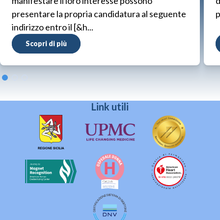
manifestare il loro interesse possono
d
presentare la propria candidatura al seguente
p
indirizzo entro il [&h...
Scopri di più
Link utili