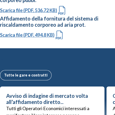
corporeo pubbl.
Scarica file (PDF, 536.72 KB)
Affidamento della fornitura del sistema di
riscaldamento corporeo ad aria prot.
Scarica file (PDF, 494.8 KB)
Altre Gare e Contratti
Tutte le gare e contratti
Avviso di indagine di mercato volta
G
all’affidamento diretto...
Tutti gli Operatori Economici interessati a
A