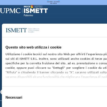
Sede Clinica:
Via E. Tricomi 5 90127 Palermo
Sede Sociale:
Via Discesa dei Giudici 4 90133 Palermo
Capitale sociale:
€2.000.000, interamente versato
Ufficio Registro delle imprese di Palermo
Questo sito web utilizza i cookie
nr. REA PA-201818 P.I. 04544550827
Utilizziamo i cookie tecnici sul nostro sito Web per offrirti l'esperienza p
sui siti di ISMETT S.R.L. Inoltre, sono utilizzati anche cookies di terze p
SOCIETÀ TRASPARENTE
WHISTLEBLOWING
specifiche per la corretta fruizione del sito, ad es. prenotazione o consul
GARE E CONTRATTI
PRIVACY
COOKIE POLICY
cookie, oppure puoi cliccare su “Dettagli” per scegliere i cookie da uti
SOSTIENICI
MAPPA DEL SITO
ACCESSIBILITÀ
“Rifiuta” o chiudendo il banner cliccando su “X”, saranno utilizzati sol
CONTATTI
saranno disponibili alcune funzionalità che migliorano l’esperienza di nav
SEGUICI SU
Facebook
Linkedin
Youtube
Selezione
Necessari
del
consenso
© 2026 ISMETT (Istituto Mediterraneo per i Trapianti e Terapie ad Alta