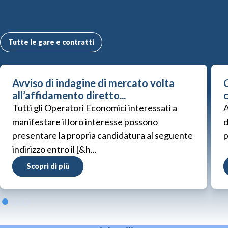
Altre Gare e Contratti
Tutte le gare e contratti
Avviso di indagine di mercato volta
G
all’affidamento diretto...
Tutti gli Operatori Economici interessati a
A
manifestare il loro interesse possono
d
presentare la propria candidatura al seguente
p
indirizzo entro il [&h...
Scopri di più