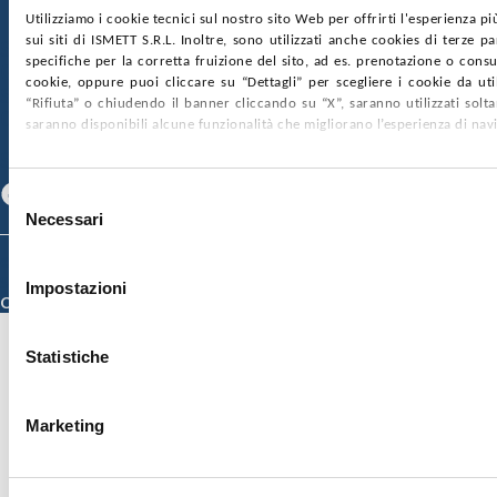
Utilizziamo i cookie tecnici sul nostro sito Web per offrirti l'esperienza p
sui siti di ISMETT S.R.L. Inoltre, sono utilizzati anche cookies di terze p
SOCIETÀ TRASPARENTE
WHISTLEBLOWING
specifiche per la corretta fruizione del sito, ad es. prenotazione o consul
GARE E CONTRATTI
PRIVACY
COOKIE POLICY
cookie, oppure puoi cliccare su “Dettagli” per scegliere i cookie da uti
SOSTIENICI
MAPPA DEL SITO
ACCESSIBILITÀ
“Rifiuta” o chiudendo il banner cliccando su “X”, saranno utilizzati sol
CONTATTI
saranno disponibili alcune funzionalità che migliorano l’esperienza di nav
SEGUICI SU
Facebook
Linkedin
Youtube
Selezione
Necessari
del
consenso
© 2026 ISMETT (Istituto Mediterraneo per i Trapianti e Terapie ad Alta
Specializzazione)
Impostazioni
Credits
Statistiche
Marketing