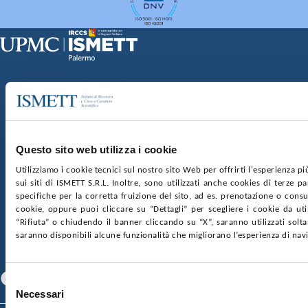
Sede Clinica:
Via E. Tricomi 5 90127 Palermo
Sede Sociale:
Via Discesa dei Giudici 4 90133 Palermo
Capitale sociale:
€2.000.000, interamente versato
Ufficio Registro delle imprese di Palermo
Questo sito web utilizza i cookie
nr. REA PA-201818 P.I. 04544550827
Utilizziamo i cookie tecnici sul nostro sito Web per offrirti l'esperienza p
sui siti di ISMETT S.R.L. Inoltre, sono utilizzati anche cookies di terze p
SOCIETÀ TRASPARENTE
WHISTLEBLOWING
specifiche per la corretta fruizione del sito, ad es. prenotazione o consul
GARE E CONTRATTI
PRIVACY
COOKIE POLICY
cookie, oppure puoi cliccare su “Dettagli” per scegliere i cookie da uti
SOSTIENICI
MAPPA DEL SITO
ACCESSIBILITÀ
“Rifiuta” o chiudendo il banner cliccando su “X”, saranno utilizzati sol
CONTATTI
saranno disponibili alcune funzionalità che migliorano l’esperienza di nav
SEGUICI SU
Facebook
Linkedin
Youtube
Selezione
Necessari
del