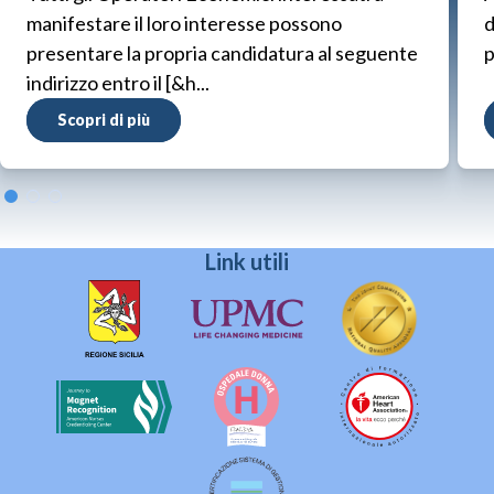
manifestare il loro interesse possono
d
presentare la propria candidatura al seguente
p
indirizzo entro il [&h...
Scopri di più
Link utili