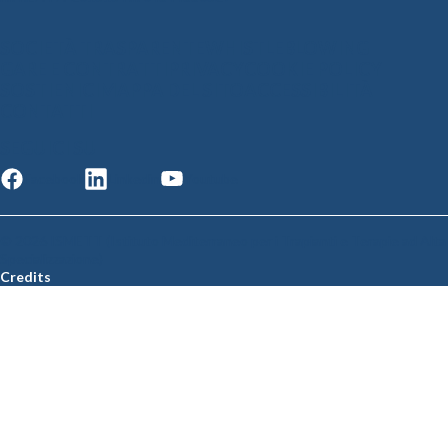
SOCIETÀ TRASPARENTE
WHISTLEBLOWING
GARE E CONTRATTI
PRIVACY
COOKIE POLICY
SOSTIENICI
MAPPA DEL SITO
ACCESSIBILITÀ
CONTATTI
SEGUICI SU
Facebook
Linkedin
Youtube
© 2026 ISMETT (Istituto Mediterraneo per i Trapianti e Terapie ad Alta
Specializzazione)
Credits