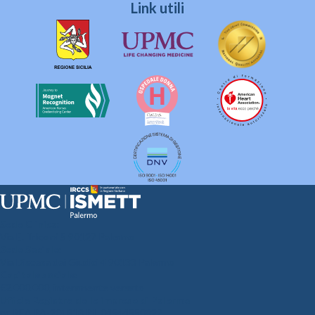
Link utili
Sede Clinica:
Via E. Tricomi 5 90127 Palermo
Sede Sociale:
Via Discesa dei Giudici 4 90133 Palermo
Capitale sociale:
€2.000.000, interamente versato
Ufficio Registro delle imprese di Palermo
nr. REA PA-201818 P.I. 04544550827