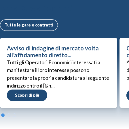
Altre Gare e Contratti
Tutte le gare e contratti
Avviso di indagine di mercato volta
G
all’affidamento diretto...
Tutti gli Operatori Economici interessati a
A
manifestare il loro interesse possono
d
presentare la propria candidatura al seguente
p
indirizzo entro il [&h...
Scopri di più