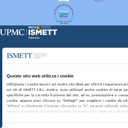
Sede Clinica:
Via E. Tricomi 5 90127 Palermo
Sede Sociale:
Via Discesa dei Giudici 4 90133 Palermo
Capitale sociale:
€2.000.000, interamente versato
Ufficio Registro delle imprese di Palermo
Questo sito web utilizza i cookie
nr. REA PA-201818 P.I. 04544550827
Utilizziamo i cookie tecnici sul nostro sito Web per offrirti l'esperienza p
sui siti di ISMETT S.R.L. Inoltre, sono utilizzati anche cookies di terze p
SOCIETÀ TRASPARENTE
WHISTLEBLOWING
specifiche per la corretta fruizione del sito, ad es. prenotazione o consul
GARE E CONTRATTI
PRIVACY
COOKIE POLICY
cookie, oppure puoi cliccare su “Dettagli” per scegliere i cookie da uti
SOSTIENICI
MAPPA DEL SITO
ACCESSIBILITÀ
“Rifiuta” o chiudendo il banner cliccando su “X”, saranno utilizzati sol
CONTATTI
saranno disponibili alcune funzionalità che migliorano l’esperienza di nav
SEGUICI SU