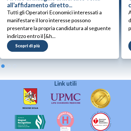
all’affidamento diretto...
Tutti gli Operatori Economici interessati a
A
manifestare il loro interesse possono
d
presentare la propria candidatura al seguente
p
indirizzo entro il [&h...
Scopri di più
Link utili