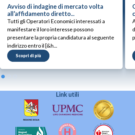
Avviso di indagine di mercato volta
G
all’affidamento diretto...
Tutti gli Operatori Economici interessati a
A
manifestare il loro interesse possono
d
presentare la propria candidatura al seguente
p
indirizzo entro il [&h...
Scopri di più
Link utili