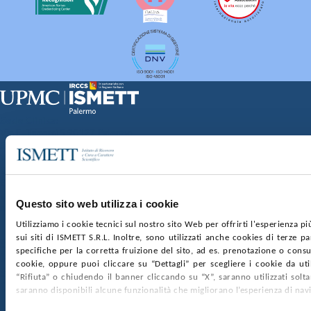
Sede Clinica:
Via E. Tricomi 5 90127 Palermo
Sede Sociale:
Via Discesa dei Giudici 4 90133 Palermo
Capitale sociale:
€2.000.000, interamente versato
Ufficio Registro delle imprese di Palermo
Questo sito web utilizza i cookie
nr. REA PA-201818 P.I. 04544550827
Utilizziamo i cookie tecnici sul nostro sito Web per offrirti l'esperienza p
sui siti di ISMETT S.R.L. Inoltre, sono utilizzati anche cookies di terze p
SOCIETÀ TRASPARENTE
WHISTLEBLOWING
specifiche per la corretta fruizione del sito, ad es. prenotazione o consul
GARE E CONTRATTI
PRIVACY
COOKIE POLICY
cookie, oppure puoi cliccare su “Dettagli” per scegliere i cookie da uti
SOSTIENICI
MAPPA DEL SITO
ACCESSIBILITÀ
“Rifiuta” o chiudendo il banner cliccando su “X”, saranno utilizzati sol
CONTATTI
saranno disponibili alcune funzionalità che migliorano l’esperienza di nav