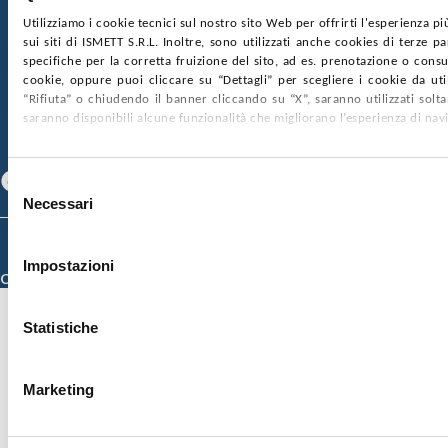
Utilizziamo i cookie tecnici sul nostro sito Web per offrirti l'esperienza p
sui siti di ISMETT S.R.L. Inoltre, sono utilizzati anche cookies di terze p
SOCIETÀ TRASPARENTE
WHISTLEBLOWING
specifiche per la corretta fruizione del sito, ad es. prenotazione o consul
GARE E CONTRATTI
PRIVACY
COOKIE POLICY
cookie, oppure puoi cliccare su “Dettagli” per scegliere i cookie da uti
SOSTIENICI
MAPPA DEL SITO
ACCESSIBILITÀ
“Rifiuta” o chiudendo il banner cliccando su “X”, saranno utilizzati sol
CONTATTI
saranno disponibili alcune funzionalità che migliorano l’esperienza di nav
SEGUICI SU
Facebook
Linkedin
Youtube
Selezione
Necessari
del
consenso
© 2026 ISMETT (Istituto Mediterraneo per i Trapianti e Terapie ad Alta
Specializzazione)
Impostazioni
Credits
Statistiche
Marketing