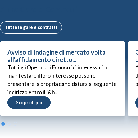
Altre Gare e Contratti
Tutte le gare e contratti
Avviso di indagine di mercato volta
G
all’affidamento diretto...
Tutti gli Operatori Economici interessati a
A
manifestare il loro interesse possono
d
presentare la propria candidatura al seguente
p
indirizzo entro il [&h...
Scopri di più