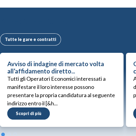
Altre Gare e Contratti
Tutte le gare e contratti
Avviso di indagine di mercato volta
G
all’affidamento diretto...
Tutti gli Operatori Economici interessati a
A
manifestare il loro interesse possono
d
presentare la propria candidatura al seguente
p
indirizzo entro il [&h...
Scopri di più