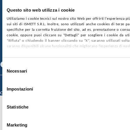
€2.000.000, interamente versato
Ufficio Registro delle imprese di Palermo
Questo sito web utilizza i cookie
nr. REA PA-201818 P.I. 04544550827
Utilizziamo i cookie tecnici sul nostro sito Web per offrirti l'esperienza p
sui siti di ISMETT S.R.L. Inoltre, sono utilizzati anche cookies di terze p
SOCIETÀ TRASPARENTE
WHISTLEBLOWING
specifiche per la corretta fruizione del sito, ad es. prenotazione o consul
GARE E CONTRATTI
PRIVACY
COOKIE POLICY
cookie, oppure puoi cliccare su “Dettagli” per scegliere i cookie da uti
SOSTIENICI
MAPPA DEL SITO
ACCESSIBILITÀ
“Rifiuta” o chiudendo il banner cliccando su “X”, saranno utilizzati sol
CONTATTI
saranno disponibili alcune funzionalità che migliorano l’esperienza di nav
SEGUICI SU
Facebook
Linkedin
Youtube
Selezione
Necessari
del
consenso
© 2026 ISMETT (Istituto Mediterraneo per i Trapianti e Terapie ad Alta
Specializzazione)
Impostazioni
Credits
Statistiche
Marketing