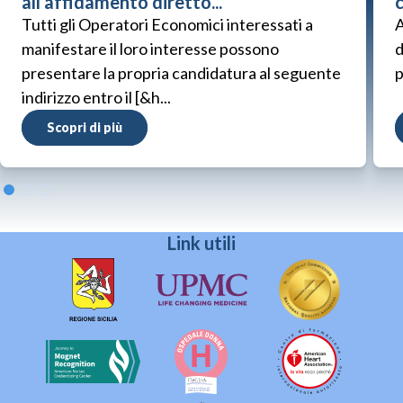
all’affidamento diretto...
Tutti gli Operatori Economici interessati a
A
manifestare il loro interesse possono
d
presentare la propria candidatura al seguente
p
indirizzo entro il [&h...
Scopri di più
Link utili