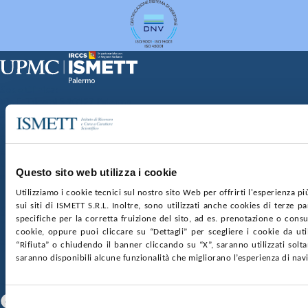
Sede Clinica:
Via E. Tricomi 5 90127 Palermo
Sede Sociale:
Via Discesa dei Giudici 4 90133 Palermo
Capitale sociale:
€2.000.000, interamente versato
Ufficio Registro delle imprese di Palermo
Questo sito web utilizza i cookie
nr. REA PA-201818 P.I. 04544550827
Utilizziamo i cookie tecnici sul nostro sito Web per offrirti l'esperienza p
sui siti di ISMETT S.R.L. Inoltre, sono utilizzati anche cookies di terze p
SOCIETÀ TRASPARENTE
WHISTLEBLOWING
specifiche per la corretta fruizione del sito, ad es. prenotazione o consul
GARE E CONTRATTI
PRIVACY
COOKIE POLICY
cookie, oppure puoi cliccare su “Dettagli” per scegliere i cookie da uti
SOSTIENICI
MAPPA DEL SITO
ACCESSIBILITÀ
“Rifiuta” o chiudendo il banner cliccando su “X”, saranno utilizzati sol
CONTATTI
saranno disponibili alcune funzionalità che migliorano l’esperienza di nav
SEGUICI SU
Facebook
Linkedin
Youtube
Selezione