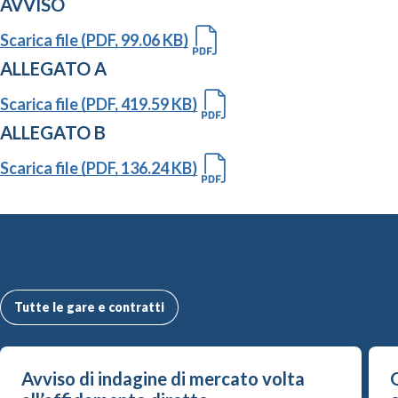
AVVISO
Scarica file (PDF, 99.06 KB)
ALLEGATO A
Scarica file (PDF, 419.59 KB)
ALLEGATO B
Scarica file (PDF, 136.24 KB)
Altre Gare e Contratti
Tutte le gare e contratti
Avviso di indagine di mercato volta
G