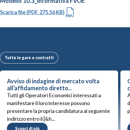
Modello 10.3_Informativa FVOE
Scarica file (PDF, 275.56 KB)
Altre Gare e Contratti
Tutte le gare e contratti
Avviso di indagine di mercato volta
G
all’affidamento diretto...
Tutti gli Operatori Economici interessati a
A
manifestare il loro interesse possono
d
presentare la propria candidatura al seguente
p
indirizzo entro il [&h...
Scopri di più