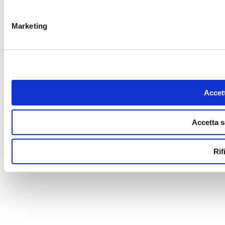
Marketing
Accett
Accetta s
Rif