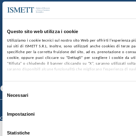
Via E. Tricomi 5 90127 Palermo
Sede Sociale:
Via Discesa dei Giudici 4 90133 Palermo
Capitale sociale:
€2.000.000, interamente versato
Ufficio Registro delle imprese di Palermo
Questo sito web utilizza i cookie
nr. REA PA-201818 P.I. 04544550827
Utilizziamo i cookie tecnici sul nostro sito Web per offrirti l'esperienza p
sui siti di ISMETT S.R.L. Inoltre, sono utilizzati anche cookies di terze p
SOCIETÀ TRASPARENTE
WHISTLEBLOWING
specifiche per la corretta fruizione del sito, ad es. prenotazione o consul
GARE E CONTRATTI
PRIVACY
COOKIE POLICY
cookie, oppure puoi cliccare su “Dettagli” per scegliere i cookie da uti
SOSTIENICI
MAPPA DEL SITO
ACCESSIBILITÀ
“Rifiuta” o chiudendo il banner cliccando su “X”, saranno utilizzati sol
CONTATTI
saranno disponibili alcune funzionalità che migliorano l’esperienza di nav
SEGUICI SU
Facebook
Linkedin
Youtube
Selezione
Necessari
del
consenso
© 2026 ISMETT (Istituto Mediterraneo per i Trapianti e Terapie ad Alta
Specializzazione)
Impostazioni
Credits
Statistiche