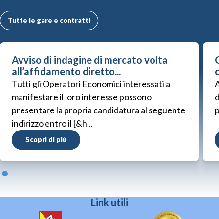
Tutte le gare e contratti
Avviso di indagine di mercato volta
G
all’affidamento diretto...
Tutti gli Operatori Economici interessati a
A
manifestare il loro interesse possono
d
presentare la propria candidatura al seguente
p
indirizzo entro il [&h...
Scopri di più
Link utili