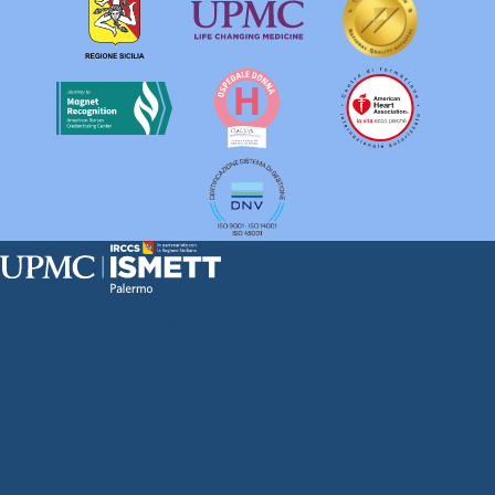
Sede Clinica:
Via E. Tricomi 5 90127 Palermo
Sede Sociale:
Via Discesa dei Giudici 4 90133 Palermo
Capitale sociale:
€2.000.000, interamente versato
Ufficio Registro delle imprese di Palermo
nr. REA PA-201818 P.I. 04544550827