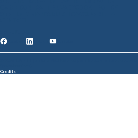
SOCIETÀ TRASPARENTE
WHISTLEBLOWING
GARE E CONTRATTI
PRIVACY
COOKIE POLICY
SOSTIENICI
MAPPA DEL SITO
ACCESSIBILITÀ
CONTATTI
SEGUICI SU
Facebook
Linkedin
Youtube
© 2026 ISMETT (Istituto Mediterraneo per i Trapianti e Terapie ad Alta
Specializzazione)
Credits