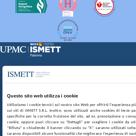
Sede Clinica:
Via E. Tricomi 5 90127 Palermo
Sede Sociale:
Via Discesa dei Giudici 4 90133 Palermo
Capitale sociale:
€2.000.000, interamente versato
Ufficio Registro delle imprese di Palermo
Questo sito web utilizza i cookie
nr. REA PA-201818 P.I. 04544550827
Utilizziamo i cookie tecnici sul nostro sito Web per offrirti l'esperienza p
sui siti di ISMETT S.R.L. Inoltre, sono utilizzati anche cookies di terze p
SOCIETÀ TRASPARENTE
WHISTLEBLOWING
specifiche per la corretta fruizione del sito, ad es. prenotazione o consul
GARE E CONTRATTI
PRIVACY
COOKIE POLICY
cookie, oppure puoi cliccare su “Dettagli” per scegliere i cookie da uti
SOSTIENICI
MAPPA DEL SITO
ACCESSIBILITÀ
“Rifiuta” o chiudendo il banner cliccando su “X”, saranno utilizzati sol
CONTATTI
saranno disponibili alcune funzionalità che migliorano l’esperienza di nav