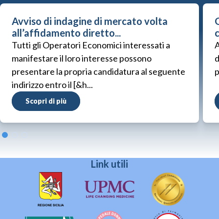
Avviso di indagine di mercato volta
G
all’affidamento diretto...
Tutti gli Operatori Economici interessati a
A
manifestare il loro interesse possono
d
presentare la propria candidatura al seguente
p
indirizzo entro il [&h...
Scopri di più
Link utili