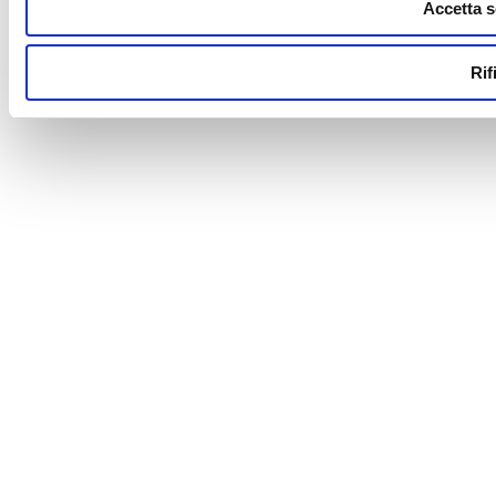
Accetta s
Rif