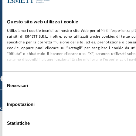
Via Discesa dei Giudici 4 90133 Palermo
Capitale sociale:
€2.000.000, interamente versato
Ufficio Registro delle imprese di Palermo
Questo sito web utilizza i cookie
nr. REA PA-201818 P.I. 04544550827
Utilizziamo i cookie tecnici sul nostro sito Web per offrirti l'esperienza p
sui siti di ISMETT S.R.L. Inoltre, sono utilizzati anche cookies di terze p
SOCIETÀ TRASPARENTE
WHISTLEBLOWING
specifiche per la corretta fruizione del sito, ad es. prenotazione o consul
GARE E CONTRATTI
PRIVACY
COOKIE POLICY
cookie, oppure puoi cliccare su “Dettagli” per scegliere i cookie da uti
SOSTIENICI
MAPPA DEL SITO
ACCESSIBILITÀ
“Rifiuta” o chiudendo il banner cliccando su “X”, saranno utilizzati sol
CONTATTI
saranno disponibili alcune funzionalità che migliorano l’esperienza di nav
SEGUICI SU
Facebook
Linkedin
Youtube
Selezione
Necessari
del
consenso
© 2026 ISMETT (Istituto Mediterraneo per i Trapianti e Terapie ad Alta
Specializzazione)
Impostazioni
Credits
Statistiche