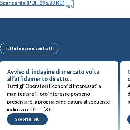
Scarica file (PDF, 295.29 KB)
Altre Gare e Contratti
Tutte le gare e contratti
Avviso di indagine di mercato volta
G
all’affidamento diretto...
Tutti gli Operatori Economici interessati a
A
manifestare il loro interesse possono
d
presentare la propria candidatura al seguente
p
indirizzo entro il [&h...
Scopri di più