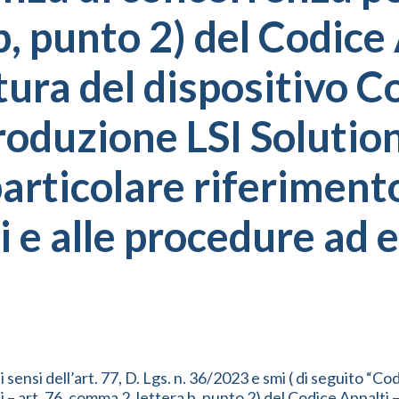
b, punto 2) del Codice
itura del dispositivo
oduzione LSI Solution
articolare riferimento
vi e alle procedure ad
sensi dell’art. 77, D. Lgs. n. 36/2023 e smi ( di seguito “Cod
– art. 76, comma 2, lettera b, punto 2) del Codice Appalti –