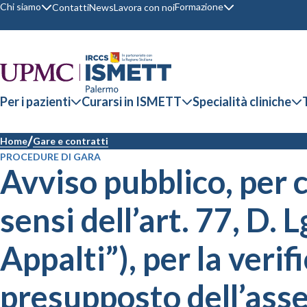
Chi siamo
Formazione
Contatti
News
Lavora con noi
Per i pazienti
Curarsi in ISMETT
Specialità cliniche
Home
Gare e contratti
PROCEDURE DI GARA
Avviso pubblico, per c
sensi dell’art. 77, D. 
Appalti”), per la verif
presupposto dell’asse