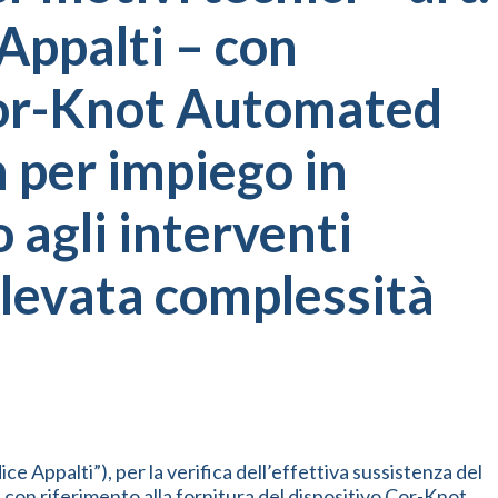
 Appalti – con
 Cor-Knot Automated
 per impiego in
 agli interventi
 elevata complessità
ice Appalti”), per la verifica dell’effettiva sussistenza del
 con riferimento alla fornitura del dispositivo Cor-Knot