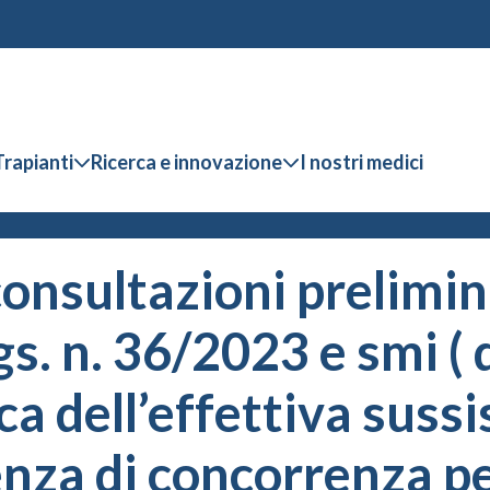
Trapianti
Ricerca e innovazione
I nostri medici
onsultazioni prelimina
Lgs. n. 36/2023 e smi (
ica dell’effettiva suss
nza di concorrenza per