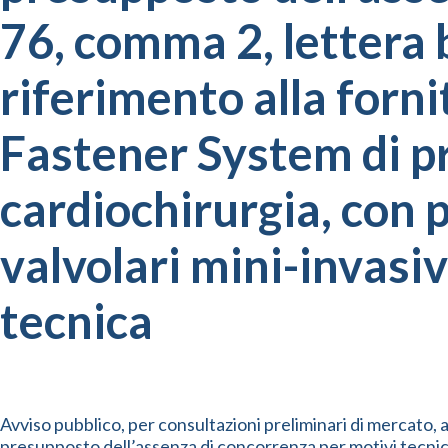
76, comma 2, lettera 
riferimento alla forn
Fastener System di pr
cardiochirurgia, con p
valvolari mini-invasi
tecnica
Avviso pubblico, per consultazioni preliminari di mercato, ai 
presupposto dell’assenza di concorrenza per motivi tecnici 