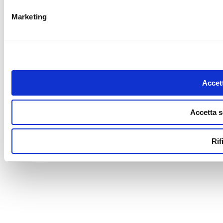
Marketing
Accett
Accetta s
Rif