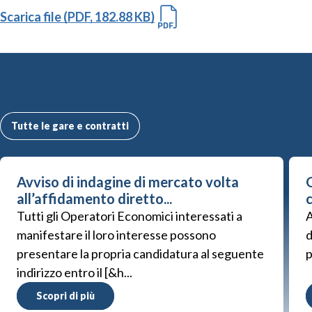
Scarica file (PDF, 182.88 KB)
Altre Gare e Contratti
Tutte le gare e contratti
Avviso di indagine di mercato volta
G
all’affidamento diretto...
Tutti gli Operatori Economici interessati a
A
manifestare il loro interesse possono
d
presentare la propria candidatura al seguente
p
indirizzo entro il [&h...
Scopri di più