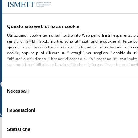
Sede Sociale:
Via Discesa dei Giudici 4 90133 Palermo
Capitale sociale:
€2.000.000, interamente versato
Ufficio Registro delle imprese di Palermo
Questo sito web utilizza i cookie
nr. REA PA-201818 P.I. 04544550827
Utilizziamo i cookie tecnici sul nostro sito Web per offrirti l'esperienza p
sui siti di ISMETT S.R.L. Inoltre, sono utilizzati anche cookies di terze p
SOCIETÀ TRASPARENTE
WHISTLEBLOWING
specifiche per la corretta fruizione del sito, ad es. prenotazione o consul
GARE E CONTRATTI
PRIVACY
COOKIE POLICY
cookie, oppure puoi cliccare su “Dettagli” per scegliere i cookie da uti
SOSTIENICI
MAPPA DEL SITO
ACCESSIBILITÀ
“Rifiuta” o chiudendo il banner cliccando su “X”, saranno utilizzati sol
CONTATTI
saranno disponibili alcune funzionalità che migliorano l’esperienza di nav
SEGUICI SU
Facebook
Linkedin
Youtube
Selezione
Necessari
del
consenso
© 2026 ISMETT (Istituto Mediterraneo per i Trapianti e Terapie ad Alta
Specializzazione)
Impostazioni
Credits
Statistiche