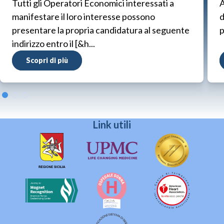
Tutti gli Operatori Economici interessati a
A
manifestare il loro interesse possono
d
presentare la propria candidatura al seguente
p
indirizzo entro il [&h...
Scopri di più
Link utili