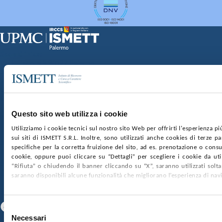
Sede Clinica:
Via E. Tricomi 5 90127 Palermo
Sede Sociale:
Via Discesa dei Giudici 4 90133 Palermo
Capitale sociale:
€2.000.000, interamente versato
Ufficio Registro delle imprese di Palermo
Questo sito web utilizza i cookie
nr. REA PA-201818 P.I. 04544550827
Utilizziamo i cookie tecnici sul nostro sito Web per offrirti l'esperienza p
sui siti di ISMETT S.R.L. Inoltre, sono utilizzati anche cookies di terze p
SOCIETÀ TRASPARENTE
WHISTLEBLOWING
specifiche per la corretta fruizione del sito, ad es. prenotazione o consul
GARE E CONTRATTI
PRIVACY
COOKIE POLICY
cookie, oppure puoi cliccare su “Dettagli” per scegliere i cookie da uti
SOSTIENICI
MAPPA DEL SITO
ACCESSIBILITÀ
“Rifiuta” o chiudendo il banner cliccando su “X”, saranno utilizzati sol
CONTATTI
saranno disponibili alcune funzionalità che migliorano l’esperienza di nav
SEGUICI SU
Facebook
Linkedin
Youtube
Selezione
Necessari
del