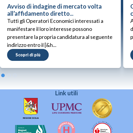
Avviso di indagine di mercato volta
G
all’affidamento diretto...
Tutti gli Operatori Economici interessati a
A
manifestare il loro interesse possono
d
presentare la propria candidatura al seguente
p
indirizzo entro il [&h...
Scopri di più
Link utili