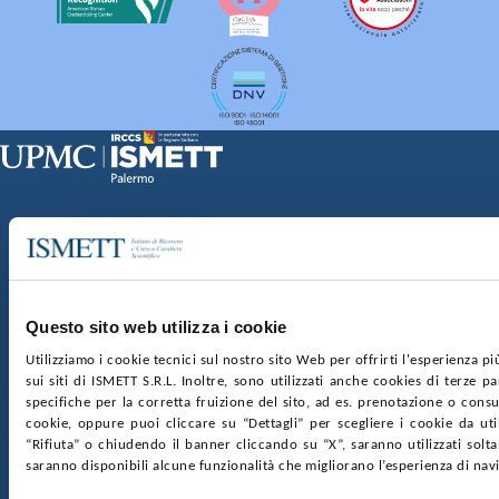
Sede Clinica:
Via E. Tricomi 5 90127 Palermo
Sede Sociale:
Via Discesa dei Giudici 4 90133 Palermo
Capitale sociale:
€2.000.000, interamente versato
Ufficio Registro delle imprese di Palermo
Questo sito web utilizza i cookie
nr. REA PA-201818 P.I. 04544550827
Utilizziamo i cookie tecnici sul nostro sito Web per offrirti l'esperienza p
sui siti di ISMETT S.R.L. Inoltre, sono utilizzati anche cookies di terze p
SOCIETÀ TRASPARENTE
WHISTLEBLOWING
specifiche per la corretta fruizione del sito, ad es. prenotazione o consul
GARE E CONTRATTI
PRIVACY
COOKIE POLICY
cookie, oppure puoi cliccare su “Dettagli” per scegliere i cookie da uti
SOSTIENICI
MAPPA DEL SITO
ACCESSIBILITÀ
“Rifiuta” o chiudendo il banner cliccando su “X”, saranno utilizzati sol
CONTATTI
saranno disponibili alcune funzionalità che migliorano l’esperienza di nav