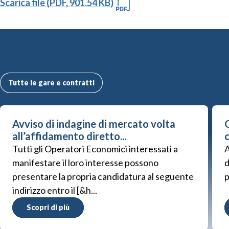
Scarica file (PDF, 901.54 KB)
Altre Gare e Contratti
Tutte le gare e contratti
Avviso di indagine di mercato volta
G
all’affidamento diretto...
Tutti gli Operatori Economici interessati a
A
manifestare il loro interesse possono
d
presentare la propria candidatura al seguente
p
indirizzo entro il [&h...
Scopri di più