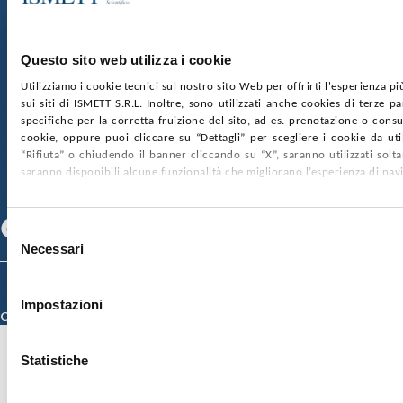
Capitale sociale:
€2.000.000, interamente versato
Ufficio Registro delle imprese di Palermo
Questo sito web utilizza i cookie
nr. REA PA-201818 P.I. 04544550827
Utilizziamo i cookie tecnici sul nostro sito Web per offrirti l'esperienza p
sui siti di ISMETT S.R.L. Inoltre, sono utilizzati anche cookies di terze p
SOCIETÀ TRASPARENTE
WHISTLEBLOWING
specifiche per la corretta fruizione del sito, ad es. prenotazione o consul
GARE E CONTRATTI
PRIVACY
COOKIE POLICY
cookie, oppure puoi cliccare su “Dettagli” per scegliere i cookie da uti
SOSTIENICI
MAPPA DEL SITO
ACCESSIBILITÀ
“Rifiuta” o chiudendo il banner cliccando su “X”, saranno utilizzati sol
CONTATTI
saranno disponibili alcune funzionalità che migliorano l’esperienza di nav
SEGUICI SU
Facebook
Linkedin
Youtube
Selezione
Necessari
del
consenso
© 2026 ISMETT (Istituto Mediterraneo per i Trapianti e Terapie ad Alta
Specializzazione)
Impostazioni
Credits
Statistiche