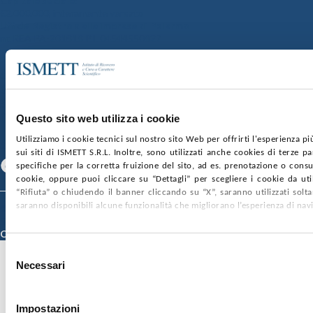
Capitale sociale:
€2.000.000, interamente versato
Ufficio Registro delle imprese di Palermo
nr. REA PA-201818 P.I. 04544550827
SOCIETÀ TRASPARENTE
WHISTLEBLOWING
GARE E CONTRATTI
PRIVACY
COOKIE POLICY
SOSTIENICI
MAPPA DEL SITO
ACCESSIBILITÀ
CONTATTI
Questo sito web utilizza i cookie
Utilizziamo i cookie tecnici sul nostro sito Web per offrirti l'esperienza p
SEGUICI SU
sui siti di ISMETT S.R.L. Inoltre, sono utilizzati anche cookies di terze p
Facebook
Linkedin
Youtube
specifiche per la corretta fruizione del sito, ad es. prenotazione o consul
cookie, oppure puoi cliccare su “Dettagli” per scegliere i cookie da uti
“Rifiuta” o chiudendo il banner cliccando su “X”, saranno utilizzati sol
saranno disponibili alcune funzionalità che migliorano l’esperienza di nav
© 2026 ISMETT (Istituto Mediterraneo per i Trapianti e Terapie ad Alta
Specializzazione)
Credits
Selezione
Necessari
del
consenso
Impostazioni