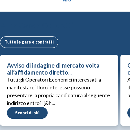
Altre Gare e Contratti
Tutte le gare e contratti
Avviso di indagine di mercato volta
G
all’affidamento diretto...
Tutti gli Operatori Economici interessati a
A
manifestare il loro interesse possono
d
presentare la propria candidatura al seguente
p
indirizzo entro il [&h...
Scopri di più