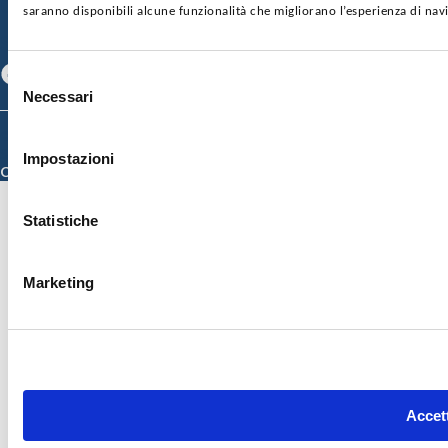
CONTATTI
saranno disponibili alcune funzionalità che migliorano l’esperienza di nav
SEGUICI SU
Facebook
Linkedin
Youtube
Selezione
Necessari
del
consenso
© 2026 ISMETT (Istituto Mediterraneo per i Trapianti e Terapie ad Alta
Specializzazione)
Impostazioni
Credits
Statistiche
Marketing
Accett