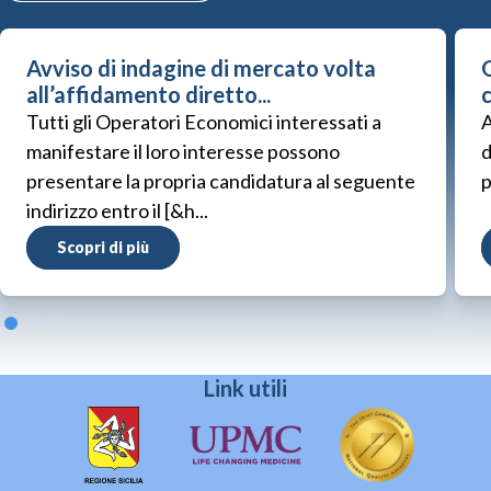
Avviso di indagine di mercato volta
G
all’affidamento diretto...
Tutti gli Operatori Economici interessati a
A
manifestare il loro interesse possono
d
presentare la propria candidatura al seguente
p
indirizzo entro il [&h...
Scopri di più
Link utili