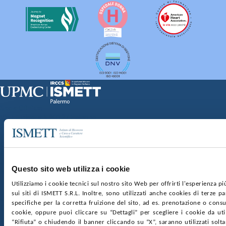
Sede Clinica:
Via E. Tricomi 5 90127 Palermo
Sede Sociale:
Via Discesa dei Giudici 4 90133 Palermo
Capitale sociale:
€2.000.000, interamente versato
Ufficio Registro delle imprese di Palermo
Questo sito web utilizza i cookie
nr. REA PA-201818 P.I. 04544550827
Utilizziamo i cookie tecnici sul nostro sito Web per offrirti l'esperienza p
sui siti di ISMETT S.R.L. Inoltre, sono utilizzati anche cookies di terze p
SOCIETÀ TRASPARENTE
WHISTLEBLOWING
specifiche per la corretta fruizione del sito, ad es. prenotazione o consul
GARE E CONTRATTI
PRIVACY
COOKIE POLICY
cookie, oppure puoi cliccare su “Dettagli” per scegliere i cookie da uti
SOSTIENICI
MAPPA DEL SITO
ACCESSIBILITÀ
“Rifiuta” o chiudendo il banner cliccando su “X”, saranno utilizzati sol