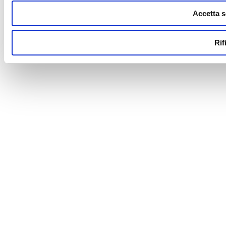
Accetta s
Rif