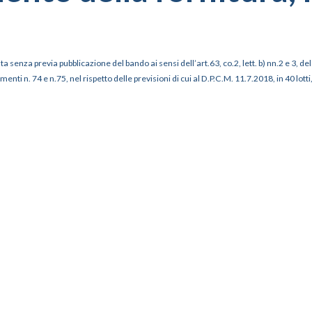
a senza previa pubblicazione del bando ai sensi dell’art.63, co.2, lett. b) nn.2 e 3, 
nti n. 74 e n.75, nel rispetto delle previsioni di cui al D.P.C.M. 11.7.2018, in 40 lot