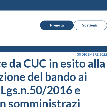
Prenota
Sostienici
30 DICEMBRE 2022
te da CUC in esito alla
zione del bando ai
 D.Lgs.n.50/2016 e
 in somministrazi