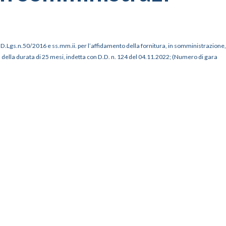
del D.Lgs.n.50/2016 e ss.mm.ii. per l’affidamento della fornitura, in somministrazione,
ti, della durata di 25 mesi, indetta con D.D. n. 124 del 04.11.2022; (Numero di gara