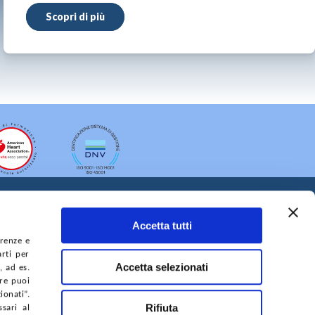
Scopri di più
Accetta tutti
erenze e
arti per
Accetta selezionati
, ad es.
ure puoi
A DEL SITO
ACCESSIBILITÀ
CONTATTI
onati”.
Rifiuta
sari al