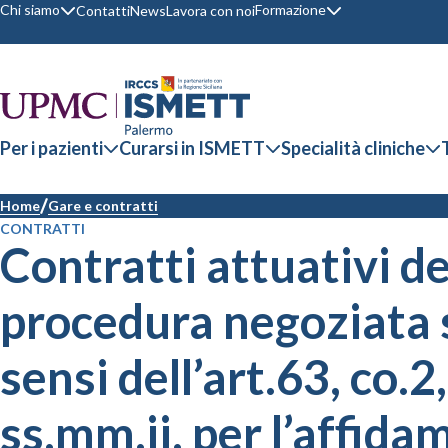
Chi siamo
Formazione
Contatti
News
Lavora con noi
Per i pazienti
Curarsi in ISMETT
Specialità cliniche
Home
Gare e contratti
CONTRATTI
Contratti attuativi de
procedura negoziata 
sensi dell’art.63, co.2
ss.mm.ii. per l’affida