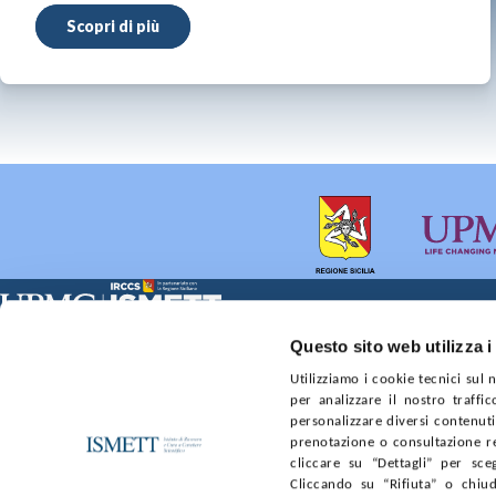
Scopri di più
Sede Clinica:
Sede Sociale:
Questo sito web utilizza i
Via E. Tricomi 5 90127 Palermo
Via Discesa dei Giudici 4 
Utilizziamo i cookie tecnici sul
Capitale sociale:
Ufficio Registro delle im
per analizzare il nostro traffic
€2.000.000, interamente versato
nr. REA PA-201818 P.I. 0
personalizzare diversi contenuti 
prenotazione o consultazione re
SOCIETÀ TRASPARENTE
WHISTLEBLOWING
GARE E 
cliccare su “Dettagli” per sce
Cliccando su “Rifiuta” o chiud