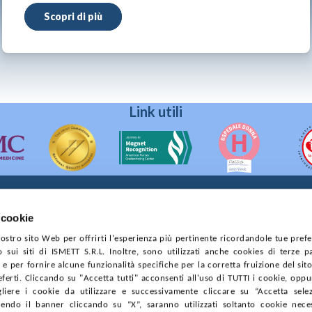
Scopri di più
Link utili
 cookie
90133 Palermo
 nostro sito Web per offrirti l'esperienza più pertinente ricordandole tue pref
prese di Palermo
o sui siti di ISMETT S.R.L. Inoltre, sono utilizzati anche cookies di terze p
4544550827
e per fornire alcune funzionalità specifiche per la corretta fruizione del sito
ferti. Cliccando su "Accetta tutti" acconsenti all'uso di TUTTI i cookie, opp
CONTRATTI
PRIVACY
COOKIE POLICY
SOSTIENICI
MAPP
gliere i cookie da utilizzare e successivamente cliccare su “Accetta selezi
endo il banner cliccando su “X”, saranno utilizzati soltanto cookie neces