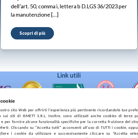
dell’art. 50, comma i, lettera b D.LGS 36/2023 per
la manutenzione […]
Scopri di più
Link utili
 cookie
 nostro sito Web per offrirti l'esperienza più pertinente ricordandole tue pref
o sui siti di ISMETT S.R.L. Inoltre, sono utilizzati anche cookies di terze p
e per fornire alcune funzionalità specifiche per la corretta fruizione del sito
90133 Palermo
ferti. Cliccando su "Accetta tutti" acconsenti all'uso di TUTTI i cookie, opp
prese di Palermo
gliere i cookie da utilizzare e successivamente cliccare su “Accetta selezi