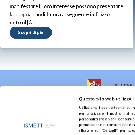
manifestare il loro interesse possono presentare
la propria candidatura al seguente indirizzo
entro il [&h...
Scopri di più
Questo sito web utilizza i
Utilizziamo i cookie tecnici sul
per analizzare il nostro traffic
Sede Clinica:
Sede Sociale:
personalizzare diversi contenuti 
Via E. Tricomi 5 90127 Palermo
Via Discesa dei Giudici 4 
prenotazione o consultazione re
Capitale sociale:
Ufficio Registro delle im
cliccare su “Dettagli” per sce