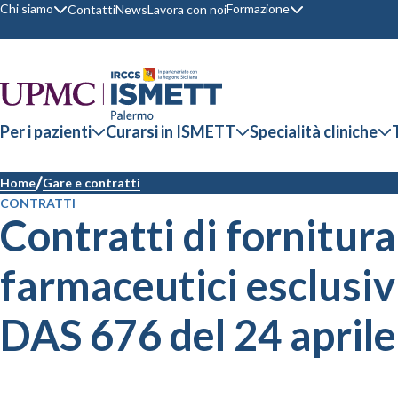
Chi siamo
Formazione
Contatti
News
Lavora con noi
Per i pazienti
Curarsi in ISMETT
Specialità cliniche
Home
Gare e contratti
CONTRATTI
Contratti di fornitur
farmaceutici esclusivi
DAS 676 del 24 aprile