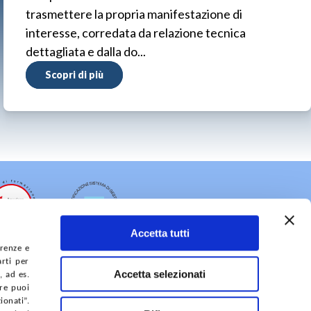
trasmettere la propria manifestazione di
interesse, corredata da relazione tecnica
dettagliata e dalla do...
Scopri di più
Accetta tutti
erenze e
arti per
Accetta selezionati
, ad es.
ure puoi
onati”.