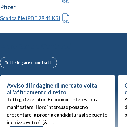
Pfizer
Scarica file (PDF, 79.41 KB)
Altre Gare e Contratti
Tutte le gare e contratti
Avviso di indagine di mercato volta
G
all’affidamento diretto...
Tutti gli Operatori Economici interessati a
A
manifestare il loro interesse possono
d
presentare la propria candidatura al seguente
p
indirizzo entro il [&h...