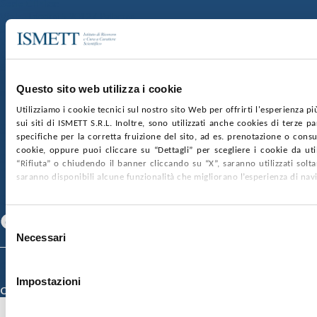
Sede Clinica:
Via E. Tricomi 5 90127 Palermo
Sede Sociale:
Via Discesa dei Giudici 4 90133 Palermo
Capitale sociale:
€2.000.000, interamente versato
Ufficio Registro delle imprese di Palermo
Questo sito web utilizza i cookie
nr. REA PA-201818 P.I. 04544550827
Utilizziamo i cookie tecnici sul nostro sito Web per offrirti l'esperienza p
sui siti di ISMETT S.R.L. Inoltre, sono utilizzati anche cookies di terze p
SOCIETÀ TRASPARENTE
WHISTLEBLOWING
specifiche per la corretta fruizione del sito, ad es. prenotazione o consul
GARE E CONTRATTI
PRIVACY
COOKIE POLICY
cookie, oppure puoi cliccare su “Dettagli” per scegliere i cookie da uti
SOSTIENICI
MAPPA DEL SITO
ACCESSIBILITÀ
“Rifiuta” o chiudendo il banner cliccando su “X”, saranno utilizzati sol
CONTATTI
saranno disponibili alcune funzionalità che migliorano l’esperienza di nav
SEGUICI SU
Facebook
Linkedin
Youtube
Selezione
Necessari
del
consenso
© 2026 ISMETT (Istituto Mediterraneo per i Trapianti e Terapie ad Alta
Specializzazione)
Impostazioni
Credits