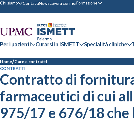
Chi siamo
Formazione
Contatti
News
Lavora con noi
Per i pazienti
Curarsi in ISMETT
Specialità cliniche
Home
Gare e contratti
CONTRATTI
Contratto di fornitur
farmaceutici di cui al
975/17 e 676/18 che h