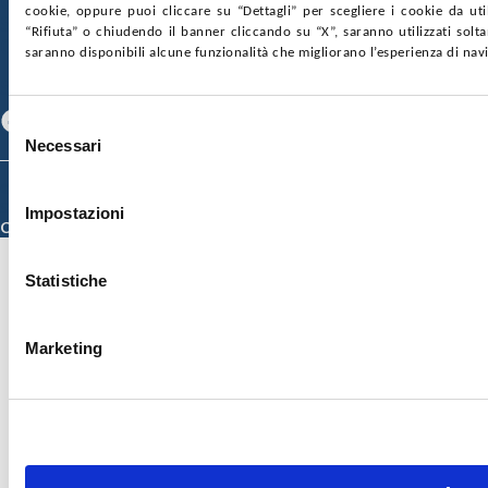
GARE E CONTRATTI
PRIVACY
COOKIE POLICY
cookie, oppure puoi cliccare su “Dettagli” per scegliere i cookie da uti
SOSTIENICI
MAPPA DEL SITO
ACCESSIBILITÀ
“Rifiuta” o chiudendo il banner cliccando su “X”, saranno utilizzati sol
CONTATTI
saranno disponibili alcune funzionalità che migliorano l’esperienza di nav
SEGUICI SU
Facebook
Linkedin
Youtube
Selezione
Necessari
del
consenso
© 2026 ISMETT (Istituto Mediterraneo per i Trapianti e Terapie ad Alta
Specializzazione)
Impostazioni
Credits
Statistiche
Marketing