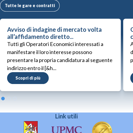
Tutte le gare e contratti
Avviso di indagine di mercato volta
G
all’affidamento diretto...
Tutti gli Operatori Economici interessati a
A
manifestare il loro interesse possono
d
presentare la propria candidatura al seguente
p
indirizzo entro il [&h...
Scopri di più
Link utili