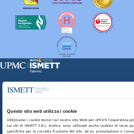
Sede Clinica:
Via E. Tricomi 5 90127 Palermo
Sede Sociale:
Via Discesa dei Giudici 4 90133 Palermo
Capitale sociale:
€2.000.000, interamente versato
Ufficio Registro delle imprese di Palermo
Questo sito web utilizza i cookie
nr. REA PA-201818 P.I. 04544550827
Utilizziamo i cookie tecnici sul nostro sito Web per offrirti l'esperienza p
sui siti di ISMETT S.R.L. Inoltre, sono utilizzati anche cookies di terze p
SOCIETÀ TRASPARENTE
WHISTLEBLOWING
specifiche per la corretta fruizione del sito, ad es. prenotazione o consul