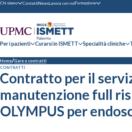
Chi siamo
Formazione
Contatti
News
Lavora con noi
Per i pazienti
Curarsi in ISMETT
Specialità cliniche
Home
Gare e contratti
CONTRATTI
Contratto per il servi
manutenzione full ris
OLYMPUS per endosc