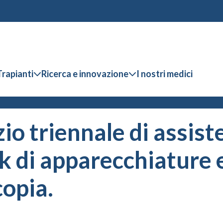
Trapianti
Ricerca e innovazione
I nostri medici
zio triennale di assis
k di apparecchiature 
opia.