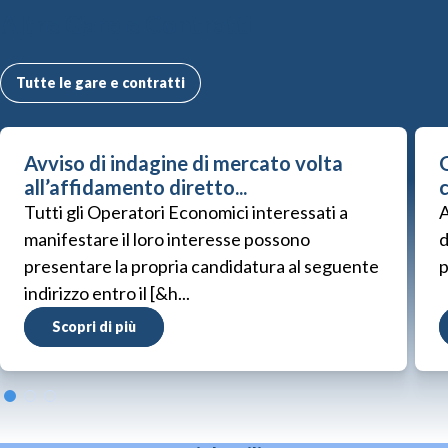
Altre Gare e Contratti
Tutte le gare e contratti
Avviso di indagine di mercato volta
G
all’affidamento diretto...
Tutti gli Operatori Economici interessati a
A
manifestare il loro interesse possono
d
presentare la propria candidatura al seguente
p
indirizzo entro il [&h...
Scopri di più