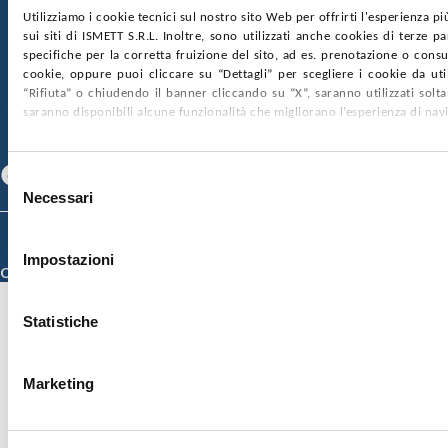
Utilizziamo i cookie tecnici sul nostro sito Web per offrirti l'esperienza p
sui siti di ISMETT S.R.L. Inoltre, sono utilizzati anche cookies di terze p
SOCIETÀ TRASPARENTE
WHISTLEBLOWING
specifiche per la corretta fruizione del sito, ad es. prenotazione o consul
GARE E CONTRATTI
PRIVACY
COOKIE POLICY
cookie, oppure puoi cliccare su “Dettagli” per scegliere i cookie da uti
SOSTIENICI
MAPPA DEL SITO
ACCESSIBILITÀ
“Rifiuta” o chiudendo il banner cliccando su “X”, saranno utilizzati sol
CONTATTI
saranno disponibili alcune funzionalità che migliorano l’esperienza di nav
SEGUICI SU
Facebook
Linkedin
Youtube
Selezione
Necessari
del
consenso
© 2026 ISMETT (Istituto Mediterraneo per i Trapianti e Terapie ad Alta
Specializzazione)
Impostazioni
Credits
Statistiche
Marketing