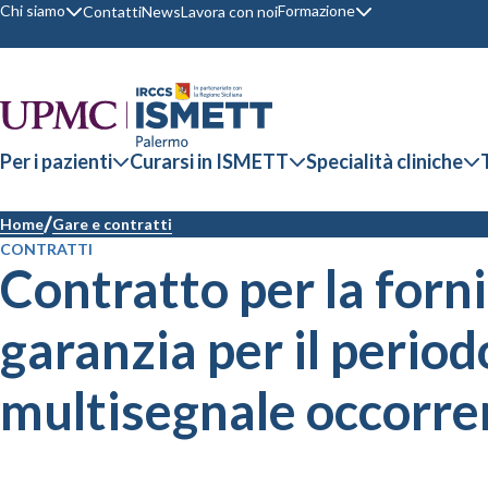
Chi siamo
Formazione
Contatti
News
Lavora con noi
Per i pazienti
Curarsi in ISMETT
Specialità cliniche
Home
Gare e contratti
CONTRATTI
Contratto per la forn
garanzia per il period
multisegnale occorre