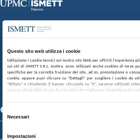
Sede Clinica:
Via E. Tricomi 5 90127 Palermo
Sede Sociale:
Via Discesa dei Giudici 4 90133 Palermo
Capitale sociale:
€2.000.000, interamente versato
Ufficio Registro delle imprese di Palermo
Questo sito web utilizza i cookie
nr. REA PA-201818 P.I. 04544550827
Utilizziamo i cookie tecnici sul nostro sito Web per offrirti l'esperienza p
sui siti di ISMETT S.R.L. Inoltre, sono utilizzati anche cookies di terze p
SOCIETÀ TRASPARENTE
WHISTLEBLOWING
specifiche per la corretta fruizione del sito, ad es. prenotazione o consul
GARE E CONTRATTI
PRIVACY
COOKIE POLICY
cookie, oppure puoi cliccare su “Dettagli” per scegliere i cookie da uti
SOSTIENICI
MAPPA DEL SITO
ACCESSIBILITÀ
“Rifiuta” o chiudendo il banner cliccando su “X”, saranno utilizzati sol
CONTATTI
saranno disponibili alcune funzionalità che migliorano l’esperienza di nav
SEGUICI SU
Facebook
Linkedin
Youtube
Selezione
Necessari
del
consenso
© 2026 ISMETT (Istituto Mediterraneo per i Trapianti e Terapie ad Alta
Specializzazione)
Impostazioni