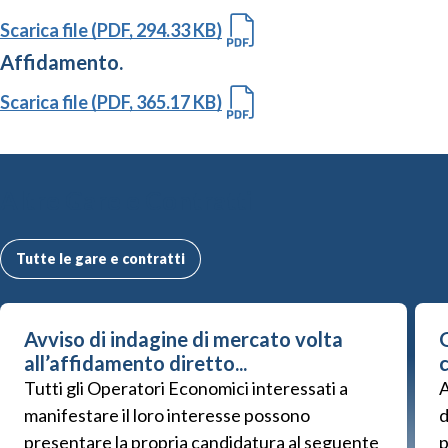
Scarica file (PDF, 294.33 KB)
Affidamento.
Scarica file (PDF, 365.17 KB)
Altre Gare e Contratti
Tutte le gare e contratti
Avviso di indagine di mercato volta
G
all’affidamento diretto...
Tutti gli Operatori Economici interessati a
A
manifestare il loro interesse possono
d
presentare la propria candidatura al seguente
p