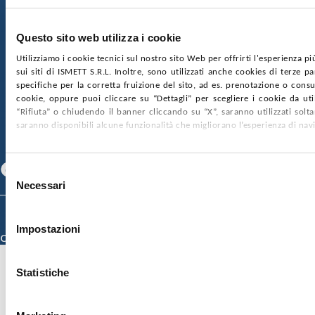
Capitale sociale:
€2.000.000, interamente versato
Ufficio Registro delle imprese di Palermo
Questo sito web utilizza i cookie
nr. REA PA-201818 P.I. 04544550827
Utilizziamo i cookie tecnici sul nostro sito Web per offrirti l'esperienza p
sui siti di ISMETT S.R.L. Inoltre, sono utilizzati anche cookies di terze p
SOCIETÀ TRASPARENTE
WHISTLEBLOWING
specifiche per la corretta fruizione del sito, ad es. prenotazione o consul
GARE E CONTRATTI
PRIVACY
COOKIE POLICY
cookie, oppure puoi cliccare su “Dettagli” per scegliere i cookie da uti
SOSTIENICI
MAPPA DEL SITO
ACCESSIBILITÀ
“Rifiuta” o chiudendo il banner cliccando su “X”, saranno utilizzati sol
CONTATTI
saranno disponibili alcune funzionalità che migliorano l’esperienza di nav
SEGUICI SU
Facebook
Linkedin
Youtube
Selezione
Necessari
del
consenso
© 2026 ISMETT (Istituto Mediterraneo per i Trapianti e Terapie ad Alta
Specializzazione)
Impostazioni
Credits
Statistiche