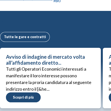
Altre Gare e Contratti
Tutte le gare e contratti
Avviso di indagine di mercato volta
A
all’affidamento diretto...
a
Tutti gli Operatori Economici interessati a
T
manifestare il loro interesse possono
m
presentare la proria candidatura al seguente
p
indirizzo entro il [&he...
i
Scopri di più