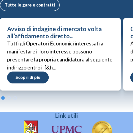
Tutte le gare e contratti
Avviso di indagine di mercato volta
G
all’affidamento diretto...
Tutti gli Operatori Economici interessati a
A
manifestare il loro interesse possono
d
presentare la propria candidatura al seguente
p
indirizzo entro il [&h...
Scopri di più
Link utili