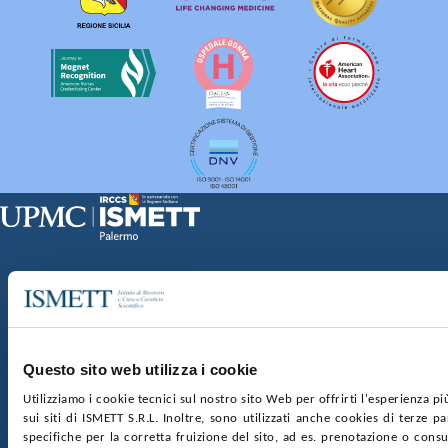
Sede Clinica:
Via E. Tricomi 5 90127 Palermo
Sede Sociale:
Via Discesa dei Giudici 4 90133 Palermo
Capitale sociale:
€2.000.000, interamente versato
Ufficio Registro delle imprese di Palermo
Questo sito web utilizza i cookie
nr. REA PA-201818 P.I. 04544550827
Utilizziamo i cookie tecnici sul nostro sito Web per offrirti l'esperienza p
sui siti di ISMETT S.R.L. Inoltre, sono utilizzati anche cookies di terze p
SOCIETÀ TRASPARENTE
WHISTLEBLOWING
specifiche per la corretta fruizione del sito, ad es. prenotazione o consul
GARE E CONTRATTI
PRIVACY
COOKIE POLICY