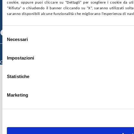
cookie, oppure puoi cliccare su “Dettagli” per scegliere i cookie da uti
SOSTIENICI
MAPPA DEL SITO
ACCESSIBILITÀ
“Rifiuta” o chiudendo il banner cliccando su “X”, saranno utilizzati sol
CONTATTI
saranno disponibili alcune funzionalità che migliorano l’esperienza di nav
SEGUICI SU
Facebook
Linkedin
Youtube
Selezione
Necessari
del
consenso
© 2026 ISMETT (Istituto Mediterraneo per i Trapianti e Terapie ad Alta
Specializzazione)
Impostazioni
Credits
Statistiche
Marketing