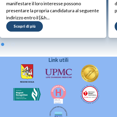
manifestare il loro interesse possono
d
presentare la propria candidatura al seguente
p
indirizzo entro il [&h...
Scopri di più
Link utili