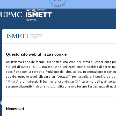
Sede Clinica:
Via E. Tricomi 5 90127 Palermo
Sede Sociale:
Via Discesa dei Giudici 4 90133 Palermo
Capitale sociale:
€2.000.000, interamente versato
Ufficio Registro delle imprese di Palermo
Questo sito web utilizza i cookie
nr. REA PA-201818 P.I. 04544550827
Utilizziamo i cookie tecnici sul nostro sito Web per offrirti l'esperienza p
sui siti di ISMETT S.R.L. Inoltre, sono utilizzati anche cookies di terze p
SOCIETÀ TRASPARENTE
WHISTLEBLOWING
specifiche per la corretta fruizione del sito, ad es. prenotazione o consul
GARE E CONTRATTI
PRIVACY
COOKIE POLICY
cookie, oppure puoi cliccare su “Dettagli” per scegliere i cookie da uti
SOSTIENICI
MAPPA DEL SITO
ACCESSIBILITÀ
“Rifiuta” o chiudendo il banner cliccando su “X”, saranno utilizzati sol
CONTATTI
saranno disponibili alcune funzionalità che migliorano l’esperienza di nav
SEGUICI SU
Facebook
Linkedin
Youtube
Selezione
Necessari
del
consenso