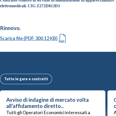
Contratto relativo al servizio di manutenzione di apparecchiature
elettromedicali. CIG Z272D813D1
Rinnovo.
Scarica file (PDF, 300.12 KB)
Altre Gare e Contratti
Tutte le gare e contratti
Avviso di indagine di mercato volta
G
all’affidamento diretto...
Tutti gli Operatori Economici interessati a
A