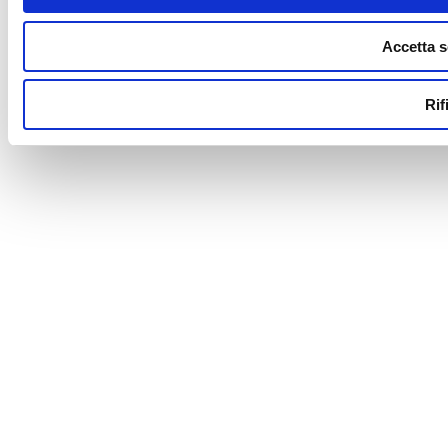
Accetta s
Rif