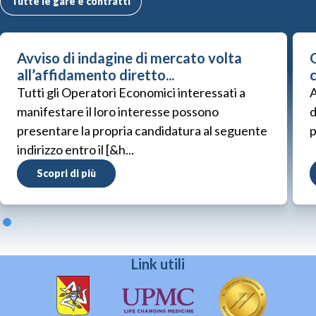
Tutte le gare e contratti
Avviso di indagine di mercato volta
G
all’affidamento diretto...
Tutti gli Operatori Economici interessati a
A
manifestare il loro interesse possono
d
presentare la propria candidatura al seguente
p
indirizzo entro il [&h...
Scopri di più
Link utili