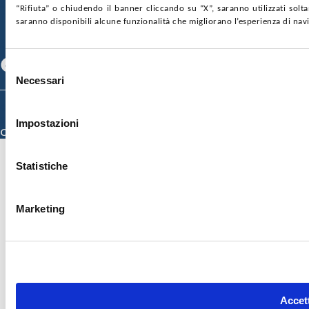
SOSTIENICI
MAPPA DEL SITO
ACCESSIBILITÀ
“Rifiuta” o chiudendo il banner cliccando su “X”, saranno utilizzati sol
CONTATTI
saranno disponibili alcune funzionalità che migliorano l’esperienza di nav
SEGUICI SU
Facebook
Linkedin
Youtube
Selezione
Necessari
del
consenso
© 2026 ISMETT (Istituto Mediterraneo per i Trapianti e Terapie ad Alta
Specializzazione)
Impostazioni
Credits
Statistiche
Marketing
Accett