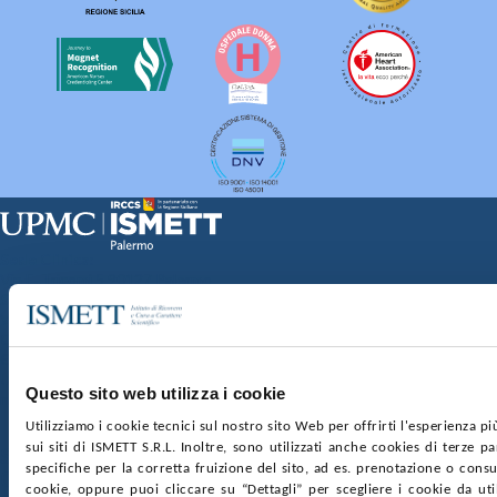
Sede Clinica:
Via E. Tricomi 5 90127 Palermo
Sede Sociale:
Via Discesa dei Giudici 4 90133 Palermo
Capitale sociale:
€2.000.000, interamente versato
Ufficio Registro delle imprese di Palermo
Questo sito web utilizza i cookie
nr. REA PA-201818 P.I. 04544550827
Utilizziamo i cookie tecnici sul nostro sito Web per offrirti l'esperienza p
sui siti di ISMETT S.R.L. Inoltre, sono utilizzati anche cookies di terze p
SOCIETÀ TRASPARENTE
WHISTLEBLOWING
specifiche per la corretta fruizione del sito, ad es. prenotazione o consul
GARE E CONTRATTI
PRIVACY
COOKIE POLICY
cookie, oppure puoi cliccare su “Dettagli” per scegliere i cookie da uti