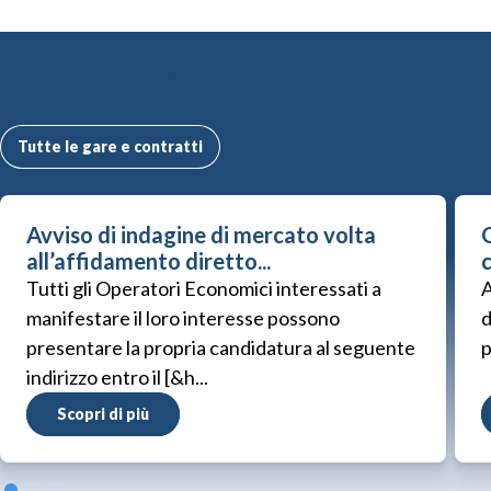
Altre Gare e Contratti
Tutte le gare e contratti
Avviso di indagine di mercato volta
G
all’affidamento diretto...
Tutti gli Operatori Economici interessati a
A
manifestare il loro interesse possono
d
presentare la propria candidatura al seguente
p
indirizzo entro il [&h...
Scopri di più