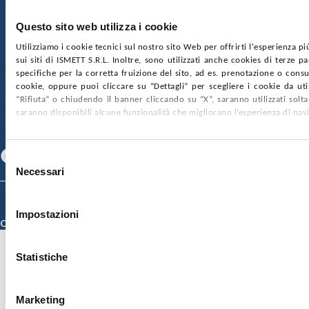
€2.000.000, interamente versato
Ufficio Registro delle imprese di Palermo
Questo sito web utilizza i cookie
nr. REA PA-201818 P.I. 04544550827
Utilizziamo i cookie tecnici sul nostro sito Web per offrirti l'esperienza p
sui siti di ISMETT S.R.L. Inoltre, sono utilizzati anche cookies di terze p
SOCIETÀ TRASPARENTE
WHISTLEBLOWING
specifiche per la corretta fruizione del sito, ad es. prenotazione o consul
GARE E CONTRATTI
PRIVACY
COOKIE POLICY
cookie, oppure puoi cliccare su “Dettagli” per scegliere i cookie da uti
SOSTIENICI
MAPPA DEL SITO
ACCESSIBILITÀ
“Rifiuta” o chiudendo il banner cliccando su “X”, saranno utilizzati sol
CONTATTI
saranno disponibili alcune funzionalità che migliorano l’esperienza di nav
SEGUICI SU
Facebook
Linkedin
Youtube
Selezione
Necessari
del
consenso
© 2026 ISMETT (Istituto Mediterraneo per i Trapianti e Terapie ad Alta
Specializzazione)
Impostazioni
Credits
Statistiche
Marketing