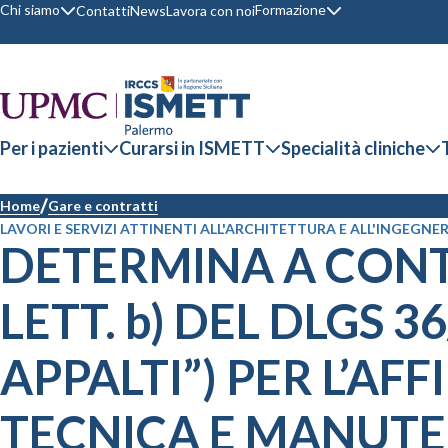
Chi siamo
Formazione
Contatti
News
Lavora con noi
Per i pazienti
Curarsi in ISMETT
Specialità cliniche
Home
Gare e contratti
LAVORI E SERVIZI ATTINENTI ALL'ARCHITETTURA E ALL'INGEGNER
DETERMINA A CONTR
LETT. b) DEL DLGS 3
APPALTI”) PER L’AF
TECNICA E MANUTE