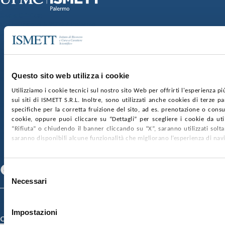
Sede Clinica:
Via E. Tricomi 5 90127 Palermo
Sede Sociale:
Via Discesa dei Giudici 4 90133 Palermo
Capitale sociale:
€2.000.000, interamente versato
Ufficio Registro delle imprese di Palermo
Questo sito web utilizza i cookie
nr. REA PA-201818 P.I. 04544550827
Utilizziamo i cookie tecnici sul nostro sito Web per offrirti l'esperienza p
sui siti di ISMETT S.R.L. Inoltre, sono utilizzati anche cookies di terze p
SOCIETÀ TRASPARENTE
WHISTLEBLOWING
specifiche per la corretta fruizione del sito, ad es. prenotazione o consul
GARE E CONTRATTI
PRIVACY
COOKIE POLICY
cookie, oppure puoi cliccare su “Dettagli” per scegliere i cookie da uti
SOSTIENICI
MAPPA DEL SITO
ACCESSIBILITÀ
“Rifiuta” o chiudendo il banner cliccando su “X”, saranno utilizzati sol
CONTATTI
saranno disponibili alcune funzionalità che migliorano l’esperienza di nav
SEGUICI SU
Facebook
Linkedin
Youtube
Selezione
Necessari
del
consenso
© 2026 ISMETT (Istituto Mediterraneo per i Trapianti e Terapie ad Alta
Specializzazione)
Impostazioni
Credits