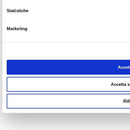
Statistiche
Marketing
Accett
Accetta s
Rif