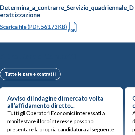
Determina_a_contrarre_Servizio_quadriennale_D
erattizzazione
Scarica file (PDF, 563.73 KB)
Altre Gare e Contratti
Tutte le gare e contratti
Avviso di indagine di mercato volta
G
all’affidamento diretto...
Tutti gli Operatori Economici interessati a
A
manifestare il loro interesse possono
d
presentare la propria candidatura al seguente
p