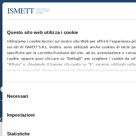
Via E. Tricomi 5 90127 Palermo
Sede Sociale:
Via Discesa dei Giudici 4 90133 Palermo
Capitale sociale:
€2.000.000, interamente versato
Ufficio Registro delle imprese di Palermo
Questo sito web utilizza i cookie
nr. REA PA-201818 P.I. 04544550827
Utilizziamo i cookie tecnici sul nostro sito Web per offrirti l'esperienza p
sui siti di ISMETT S.R.L. Inoltre, sono utilizzati anche cookies di terze p
SOCIETÀ TRASPARENTE
WHISTLEBLOWING
specifiche per la corretta fruizione del sito, ad es. prenotazione o consul
GARE E CONTRATTI
PRIVACY
COOKIE POLICY
cookie, oppure puoi cliccare su “Dettagli” per scegliere i cookie da uti
SOSTIENICI
MAPPA DEL SITO
ACCESSIBILITÀ
“Rifiuta” o chiudendo il banner cliccando su “X”, saranno utilizzati sol
CONTATTI
saranno disponibili alcune funzionalità che migliorano l’esperienza di nav
SEGUICI SU
Facebook
Linkedin
Youtube
Selezione
Necessari
del
consenso
© 2026 ISMETT (Istituto Mediterraneo per i Trapianti e Terapie ad Alta
Specializzazione)
Impostazioni
Credits
Statistiche