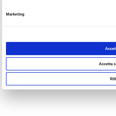
Marketing
Accett
Accetta s
Rif