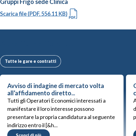
Gruppi Frigo sede Clinica
Scarica file (PDF, 556.11 KB)
Altre Gare e Contratti
Tutte le gare e contratti
Avviso di indagine di mercato volta
G
all’affidamento diretto...
Tutti gli Operatori Economici interessati a
A
manifestare il loro interesse possono
d
presentare la propria candidatura al seguente
p
indirizzo entro il [&h...
Scopri di più