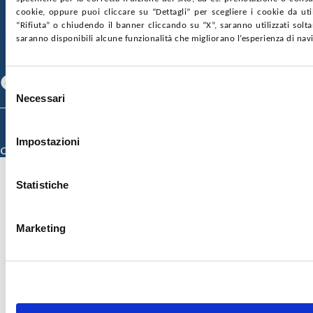
GARE E CONTRATTI
PRIVACY
COOKIE POLICY
cookie, oppure puoi cliccare su “Dettagli” per scegliere i cookie da uti
SOSTIENICI
MAPPA DEL SITO
ACCESSIBILITÀ
“Rifiuta” o chiudendo il banner cliccando su “X”, saranno utilizzati sol
CONTATTI
saranno disponibili alcune funzionalità che migliorano l’esperienza di nav
SEGUICI SU
Facebook
Linkedin
Youtube
Selezione
Necessari
del
consenso
© 2026 ISMETT (Istituto Mediterraneo per i Trapianti e Terapie ad Alta
Specializzazione)
Impostazioni
Credits
Statistiche
Marketing