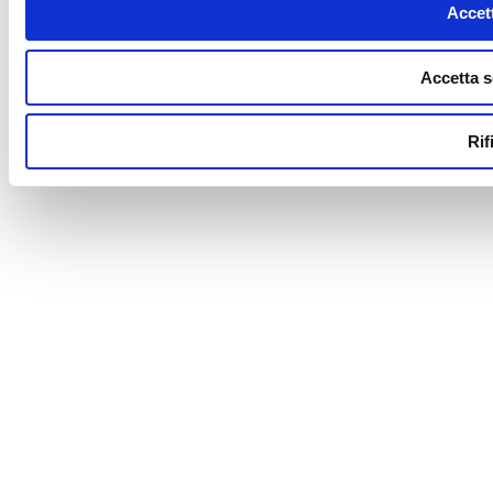
Accett
Accetta s
Rif