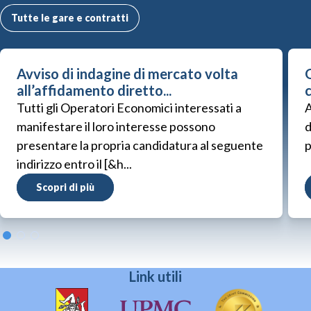
Tutte le gare e contratti
Avviso di indagine di mercato volta
G
all’affidamento diretto...
Tutti gli Operatori Economici interessati a
A
manifestare il loro interesse possono
d
presentare la propria candidatura al seguente
p
indirizzo entro il [&h...
Scopri di più
Link utili