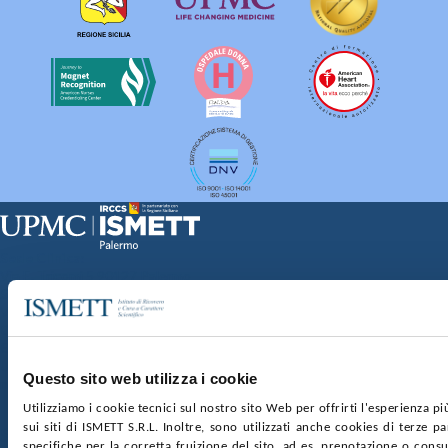
Sede Clinica:
Via E. Tricomi 5 90127 Palermo
Sede Sociale:
Via Discesa dei Giudici 4 90133 Palermo
Capitale sociale:
€2.000.000, interamente versato
Ufficio Registro delle imprese di Palermo
Questo sito web utilizza i cookie
nr. REA PA-201818 P.I. 04544550827
Utilizziamo i cookie tecnici sul nostro sito Web per offrirti l'esperienza p
sui siti di ISMETT S.R.L. Inoltre, sono utilizzati anche cookies di terze p
SOCIETÀ TRASPARENTE
WHISTLEBLOWING
specifiche per la corretta fruizione del sito, ad es. prenotazione o consul